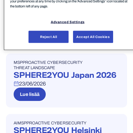
your preferences at any time by clicking on the 'Advanced Settings’ icon located at
Cyber Security Nordic
the bottom left of any page.
2026
Advanced Settings
28/10/2026
Lue lisää
Reject All
Accept All Cookies
MSP
PROACTIVE CYBERSECURITY
TAPAHTUMA
THREAT LANDSCAPE
SPHERE2YOU Japan 2026
23/06/2026
Lue lisää
AI
MSP
PROACTIVE CYBERSECURITY
TAPAHTUMA
SPHERE2YOU Helsinki