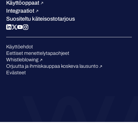
Vertaa meitä
Käyttöoppaat
Podcastit
Integraatiot
Tapahtumat
Suositeltu käteisostotarjous
Webinaarit
Medialle
Tunnustukset alalta
Käyttöehdot
Eettiset menettelytapaohjeet
Whistleblowing
Orjuutta ja ihmiskauppaa koskeva lausunto
Evästeet