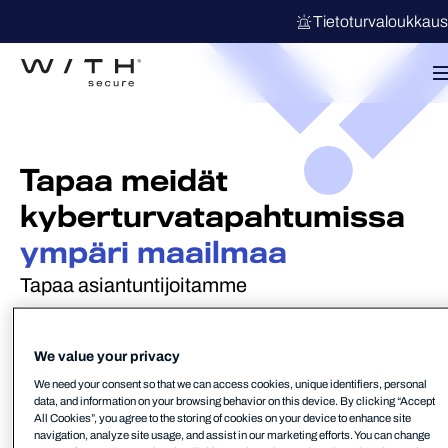
Tietoturvaloukkau
Tapaa meidät
kyberturvatapahtumissa
ympäri maailmaa
Tapaa asiantuntijoitamme
Filters
We value your privacy
We need your consent so that we can access cookies, unique identifiers, personal
data, and information on your browsing behavior on this device. By clicking “Accept
All Cookies”, you agree to the storing of cookies on your device to enhance site
navigation, analyze site usage, and assist in our marketing efforts. You can change
MSP
PROACTIVE CYBERSECURITY
TAPAHTUMA