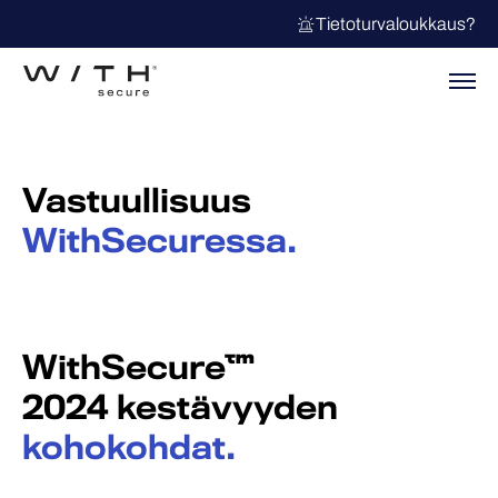
Tietoturvaloukkaus?
Vastuullisuus
WithSecuressa.
WithSecure™
2024 kestävyyden
kohokohdat.