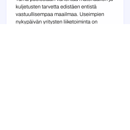
kuljetusten tarvetta edistäen entistä
vastuullisempaa maailmaa. Useimpien
nykypäivän yritysten liiketoiminta on
aiempaa älykkäämpää ja datavetoisempaa
– ja entistä haavoittuvaisempaa ulkoisille
hyökkäyksille. Työmme on tärkein tapa,
jolla edistämme vastuullisuutta.
WithSecure määritteli
kestävyysohjelmansa hallintaperiaatteet
vuonna 2022. Vuonna 2023 hyväksytty
kestävyyspolitiikka loi perustan yhtiön
vastuullisuustyölle. Vuonna 2024
WithSecure keskittyi politiikan tavoitteiden
jalkauttamiseen ja käytännön toteutukseen
osana toimintaansa.