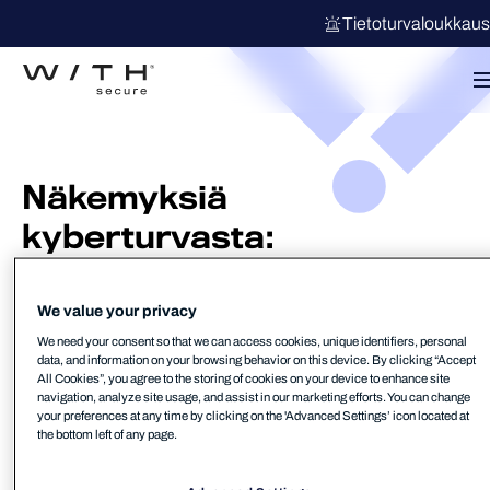
Tietoturvaloukkau
Näkemyksiä
kyberturvasta:
asiantuntijapodcastit
Asiantuntijoiden näkökulma kyberturvaan. Aitoja
We value your privacy
keskusteluja.
We need your consent so that we can access cookies, unique identifiers, personal
data, and information on your browsing behavior on this device. By clicking “Accept
All Cookies”, you agree to the storing of cookies on your device to enhance site
navigation, analyze site usage, and assist in our marketing efforts. You can change
Katso lisää
your preferences at any time by clicking on the 'Advanced Settings’ icon located at
the bottom left of any page.