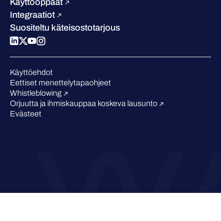
Vertaa meitä
Käyttöoppaat
Podcastit
Integraatiot
Tapahtumat
Suositeltu käteisostotarjous
Webinaarit
Medialle
Tunnustukset alalta
Käyttöehdot
Eettiset menettelytapaohjeet
Whistleblowing
Orjuutta ja ihmiskauppaa koskeva lausunto
Evästeet