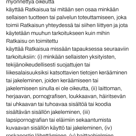
myönnettyä oikeutta
käyttää Ratkaisua tai mitään sen osaa minkään
sellaisen tuotteen tai palvelun toteuttamiseen, joka
toimii Ratkaisun yhteydessä tai siihen liittyen ja jota
käytetään muuhun tarkoitukseen kuin mihin
Ratkaisu on toimitettu
käyttää Ratkaisua missään tapauksessa seuraaviin
tarkoituksiin: (i) minkään sellaisten yksityisten,
tekijänoikeudellisesti suojattujen tai
liikesalaisuuksiksi katsottavien tietojen kerääminen
tai jakeleminen, joiden keräämiseen tai
jakelemiseen sinulla ei ole oikeutta, (ii) laittoman,
herjaavan, pornografisen, loukkaavan, häiritsevän
tai uhkaavan tai tuhoavaa sisältöä tai koodia
sisältävän sisällön jakeleminen, (iii)
lapsipornografian tai eläimiin sekaantumista
kuvaavan sisällön käyttö tai jakeleminen, (iv)
roskapostin lähettäminen, (v) haittaohjelmien,