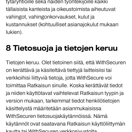
tytäryhtiöille sekä näiden työntekijöille kaikki
tällaisista kanteista ja oikeustoimista aiheutuvat
vahingot, vahingonkorvaukset, kulut ja
kustannukset (kohtuulliset asianajokulut mukaan
lukien).
8 Tietosuoja ja tietojen keruu
Tietojen keruu. Olet tietoinen siitä, että WithSecuren
on kerättävä ja käsiteltävä tiettyjä laitteisiisi tai
verkkoihisi liittyviä tietoja, jotta WithSecure voi
toimittaa Ratkaisun sinulle. Koska kerättävät tiedot
ja niiden käyttötavat vaihtelevat Ratkaisun tyypin ja
version mukaan, tarkemmat tiedot henkilötietojen
käsittelystä määritetään asianmukaisissa
WithSecuren tietosuojakäytännöissä. Nämä
käytännöt ovat saatavana Ratkaisun käyttöliittymän
kautta tai WithSecuren verkkosivustolta.