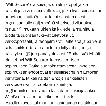
”WithSecure”) ratkaisuja, ohjelmistopohjaisia
palveluja ja verkkosovelluksia, jotka lisensoidaan tai
annetaan käyttöön sinulle tai edustamallesi
organisaatiolle (jäljempänä yhteisesti viittaukset
”sinuun”), mukaan lukien kaikki edellä mainittuja
tuotteita suoraan tukevat tukityökalut,
verkkoportaalit, laiteohjelmistot, laitteistot ja palvelut
sekä kaikki edellä mainittuihin liittyvät ohjeet ja
päivitykset (jäljempänä yhteisesti ”Ratkaisu”).Mikäli
olet tehnyt WithSecuren kanssa erillisen
sopimuksen Ratkaisun toimittamisesta, kyseisen
sopimuksen ehdot ovat ensisijaiset näihin Ehtoihin
verrattuna. Mikäli näiden Ehtojen erikielisten
versioiden välillä todetaan ristiriitoja,
englanninkielinen versio katsotaan ensisijaiseksi.
WithSecure sitoutuu erikseen irti kaikkiin
ostotilaukseesi tai muuhun vastaavaan asiakirjaan