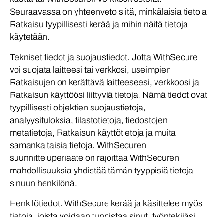
Seuraavassa on yhteenveto siitä, minkälaisia tietoja
Ratkaisu tyypillisesti kerää ja mihin näitä tietoja
käytetään.
Tekniset tiedot ja suojaustiedot. Jotta WithSecure
voi suojata laitteesi tai verkkosi, useimpien
Ratkaisujen on kerättävä laitteeseesi, verkkoosi ja
Ratkaisun käyttöösi liittyviä tietoja. Nämä tiedot ovat
tyypillisesti objektien suojaustietoja,
analyysituloksia, tilastotietoja, tiedostojen
metatietoja, Ratkaisun käyttötietoja ja muita
samankaltaisia tietoja. WithSecuren
suunnitteluperiaate on rajoittaa WithSecuren
mahdollisuuksia yhdistää tämän tyyppisiä tietoja
sinuun henkilönä.
Henkilötiedot. WithSecure kerää ja käsittelee myös
tietoja, joista voidaan tunnistaa sinut, työntekijäsi,