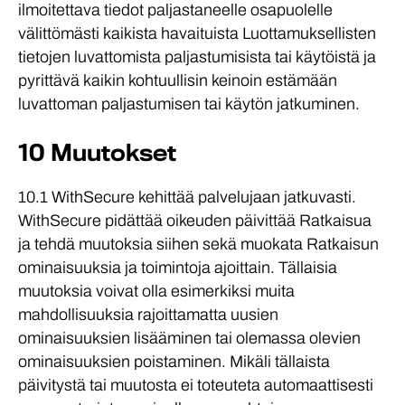
ilmoitettava tiedot paljastaneelle osapuolelle
välittömästi kaikista havaituista Luottamuksellisten
tietojen luvattomista paljastumisista tai käytöistä ja
pyrittävä kaikin kohtuullisin keinoin estämään
luvattoman paljastumisen tai käytön jatkuminen.
10 Muutokset
10.1 WithSecure kehittää palvelujaan jatkuvasti.
WithSecure pidättää oikeuden päivittää Ratkaisua
ja tehdä muutoksia siihen sekä muokata Ratkaisun
ominaisuuksia ja toimintoja ajoittain. Tällaisia
muutoksia voivat olla esimerkiksi muita
mahdollisuuksia rajoittamatta uusien
ominaisuuksien lisääminen tai olemassa olevien
ominaisuuksien poistaminen. Mikäli tällaista
päivitystä tai muutosta ei toteuteta automaattisesti