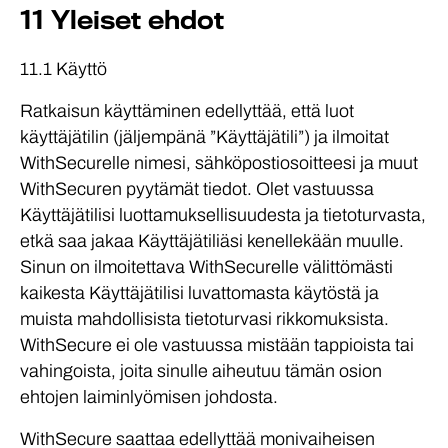
11 Yleiset ehdot
11.1 Käyttö
Ratkaisun käyttäminen edellyttää, että luot
käyttäjätilin (jäljempänä ”Käyttäjätili”) ja ilmoitat
WithSecurelle nimesi, sähköpostiosoitteesi ja muut
WithSecuren pyytämät tiedot. Olet vastuussa
Käyttäjätilisi luottamuksellisuudesta ja tietoturvasta,
etkä saa jakaa Käyttäjätiliäsi kenellekään muulle.
Sinun on ilmoitettava WithSecurelle välittömästi
kaikesta Käyttäjätilisi luvattomasta käytöstä ja
muista mahdollisista tietoturvasi rikkomuksista.
WithSecure ei ole vastuussa mistään tappioista tai
vahingoista, joita sinulle aiheutuu tämän osion
ehtojen laiminlyömisen johdosta.
WithSecure saattaa edellyttää monivaiheisen