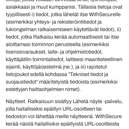
asiakkaasi ja muut kumppanisi. Tällaisia tietoja ovat
tyypillisesti i) tiedot, jotka lähetät itse WithSecurelle
(esimerkiksi yhteys- ja rekisteröintitiedot ja
tukiongelman ratkaisemiseen käytettävät tiedot), ii)
tiedot, jotka Ratkaisu kerää automaattisesti tai itse
aloittamasi toiminnon perusteella (esimerkiksi
lisenssivaraukset, laite- ja ohjelmistotiedot,
käyttäjätilin toimintatiedot, laitteesi maantieteellinen
sijainti, käyttöjärjestelmä jne.), ja iii) rajoitetut
tietojoukot edellä kohdassa ”Tekniset tiedot ja
suojaustiedot” määritetyistä tiedoista (esimerkiksi
estettyjen haittaohjelmien nimet).
Näytteet. Ratkaisuun sisältyy Lähetä näyte -palvelu,
jolla haitalliseksi epäillyn URL-osoitteen tai
tiedoston voi lähettää meille näytteenä. WithSecure
kerää näistä haitallisiksi epäillyistä URL-osoitteista