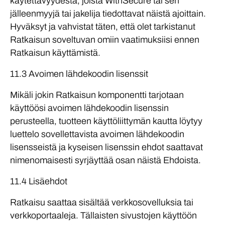
käytettävyydestä, joista WithSecure tai sen
jälleenmyyjä tai jakelija tiedottavat näistä ajoittain.
Hyväksyt ja vahvistat täten, että olet tarkistanut
Ratkaisun soveltuvan omiin vaatimuksiisi ennen
Ratkaisun käyttämistä.
11.3 Avoimen lähdekoodin lisenssit
Mikäli jokin Ratkaisun komponentti tarjotaan
käyttöösi avoimen lähdekoodin lisenssin
perusteella, tuotteen käyttöliittymän kautta löytyy
luettelo sovellettavista avoimen lähdekoodin
lisensseistä ja kyseisen lisenssin ehdot saattavat
nimenomaisesti syrjäyttää osan näistä Ehdoista.
11.4 Lisäehdot
Ratkaisu saattaa sisältää verkkosovelluksia tai
verkkoportaaleja. Tällaisten sivustojen käyttöön