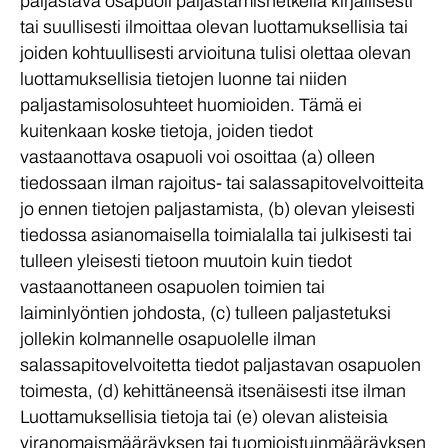
paljastava osapuoli paljastamishetkellä kirjallisesti
tai suullisesti ilmoittaa olevan luottamuksellisia tai
joiden kohtuullisesti arvioituna tulisi olettaa olevan
luottamuksellisia tietojen luonne tai niiden
paljastamisolosuhteet huomioiden. Tämä ei
kuitenkaan koske tietoja, joiden tiedot
vastaanottava osapuoli voi osoittaa (a) olleen
tiedossaan ilman rajoitus- tai salassapitovelvoitteita
jo ennen tietojen paljastamista, (b) olevan yleisesti
tiedossa asianomaisella toimialalla tai julkisesti tai
tulleen yleisesti tietoon muutoin kuin tiedot
vastaanottaneen osapuolen toimien tai
laiminlyöntien johdosta, (c) tulleen paljastetuksi
jollekin kolmannelle osapuolelle ilman
salassapitovelvoitetta tiedot paljastavan osapuolen
toimesta, (d) kehittäneensä itsenäisesti itse ilman
Luottamuksellisia tietoja tai (e) olevan alisteisia
viranomaismääräyksen tai tuomioistuinmääräyksen