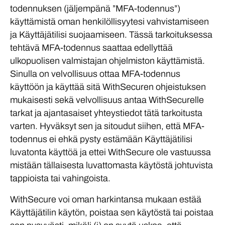
todennuksen (jäljempänä ”MFA-todennus”)
käyttämistä oman henkilöllisyytesi vahvistamiseen
ja Käyttäjätilisi suojaamiseen. Tässä tarkoituksessa
tehtävä MFA-todennus saattaa edellyttää
ulkopuolisen valmistajan ohjelmiston käyttämistä.
Sinulla on velvollisuus ottaa MFA-todennus
käyttöön ja käyttää sitä WithSecuren ohjeistuksen
mukaisesti sekä velvollisuus antaa WithSecurelle
tarkat ja ajantasaiset yhteystiedot tätä tarkoitusta
varten. Hyväksyt sen ja sitoudut siihen, että MFA-
todennus ei ehkä pysty estämään Käyttäjätilisi
luvatonta käyttöä ja ettei WithSecure ole vastuussa
mistään tällaisesta luvattomasta käytöstä johtuvista
tappioista tai vahingoista.
WithSecure voi oman harkintansa mukaan estää
Käyttäjätilin käytön, poistaa sen käytöstä tai poistaa