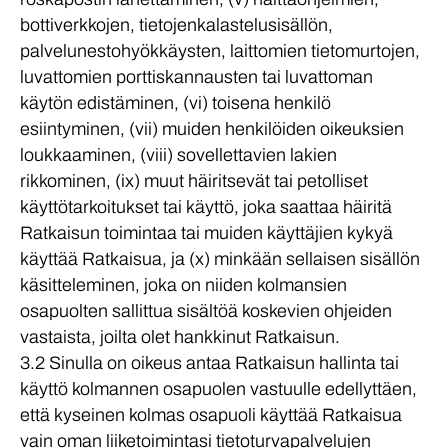
bottiverkkojen, tietojenkalastelusisällön,
palvelunestohyökkäysten, laittomien tietomurtojen,
luvattomien porttiskannausten tai luvattoman
käytön edistäminen, (vi) toisena henkilö
esiintyminen, (vii) muiden henkilöiden oikeuksien
loukkaaminen, (viii) sovellettavien lakien
rikkominen, (ix) muut häiritsevät tai petolliset
käyttötarkoitukset tai käyttö, joka saattaa häiritä
Ratkaisun toimintaa tai muiden käyttäjien kykyä
käyttää Ratkaisua, ja (x) minkään sellaisen sisällön
käsitteleminen, joka on niiden kolmansien
osapuolten sallittua sisältöä koskevien ohjeiden
vastaista, joilta olet hankkinut Ratkaisun.
3.2 Sinulla on oikeus antaa Ratkaisun hallinta tai
käyttö kolmannen osapuolen vastuulle edellyttäen,
että kyseinen kolmas osapuoli käyttää Ratkaisua
vain oman liiketoimintasi tietoturvapalvelujen