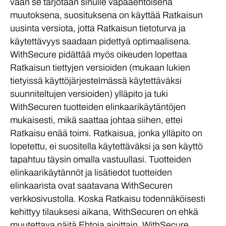
vaan se tarjotaan sinulle vapaaehtoisena
muutoksena, suosituksena on käyttää Ratkaisun
uusinta versiota, jotta Ratkaisun tietoturva ja
käytettävyys saadaan pidettyä optimaalisena.
WithSecure pidättää myös oikeuden lopettaa
Ratkaisun tiettyjen versioiden (mukaan lukien
tietyissä käyttöjärjestelmässä käytettäväksi
suunniteltujen versioiden) ylläpito ja tuki
WithSecuren tuotteiden elinkaarikäytäntöjen
mukaisesti, mikä saattaa johtaa siihen, ettei
Ratkaisu enää toimi. Ratkaisua, jonka ylläpito on
lopetettu, ei suositella käytettäväksi ja sen käyttö
tapahtuu täysin omalla vastuullasi. Tuotteiden
elinkaarikäytännöt ja lisätiedot tuotteiden
elinkaarista ovat saatavana WithSecuren
verkkosivustolla. Koska Ratkaisu todennäköisesti
kehittyy tilauksesi aikana, WithSecuren on ehkä
muutettava näitä Ehtoja ajoittain. WithSecure