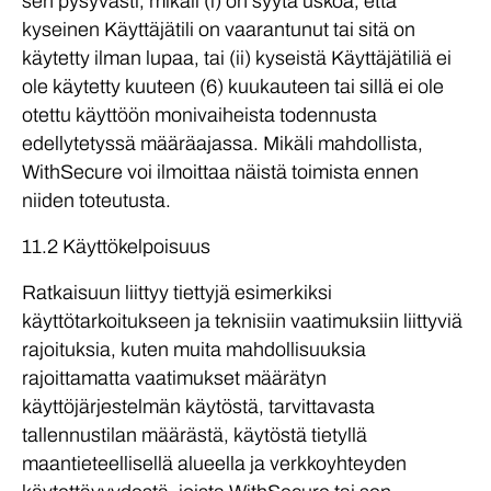
sen pysyvästi, mikäli (i) on syytä uskoa, että
kyseinen Käyttäjätili on vaarantunut tai sitä on
käytetty ilman lupaa, tai (ii) kyseistä Käyttäjätiliä ei
ole käytetty kuuteen (6) kuukauteen tai sillä ei ole
otettu käyttöön monivaiheista todennusta
edellytetyssä määräajassa. Mikäli mahdollista,
WithSecure voi ilmoittaa näistä toimista ennen
niiden toteutusta.
11.2 Käyttökelpoisuus
Ratkaisuun liittyy tiettyjä esimerkiksi
käyttötarkoitukseen ja teknisiin vaatimuksiin liittyviä
rajoituksia, kuten muita mahdollisuuksia
rajoittamatta vaatimukset määrätyn
käyttöjärjestelmän käytöstä, tarvittavasta
tallennustilan määrästä, käytöstä tietyllä
maantieteellisellä alueella ja verkkoyhteyden