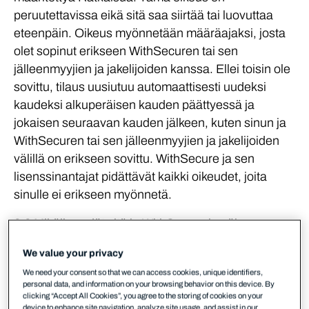
peruutettavissa eikä sitä saa siirtää tai luovuttaa
eteenpäin. Oikeus myönnetään määräajaksi, josta
olet sopinut erikseen WithSecuren tai sen
jälleenmyyjien ja jakelijoiden kanssa. Ellei toisin ole
sovittu, tilaus uusiutuu automaattisesti uudeksi
kaudeksi alkuperäisen kauden päättyessä ja
jokaisen seuraavan kauden jälkeen, kuten sinun ja
WithSecuren tai sen jälleenmyyjien ja jakelijoiden
välillä on erikseen sovittu. WithSecure ja sen
lisenssinantajat pidättävät kaikki oikeudet, joita
sinulle ei erikseen myönnetä.
2.2 Mikäli pyydät sitä ja WithSecure hyväksyy
pyyntösi, WithSecure voi myöntää sinulle rajoitetun
We value your privacy
ei-yksinomaisen oikeuden arvioida Ratkaisua
We need your consent so that we can access cookies, unique identifiers,
muussa kuin kaupallisessa käytössä. Pyydetyn
personal data, and information on your browsing behavior on this device. By
arviointikauden päätyttyä Ratkaisun käytön
clicking “Accept All Cookies”, you agree to the storing of cookies on your
device to enhance site navigation, analyze site usage, and assist in our