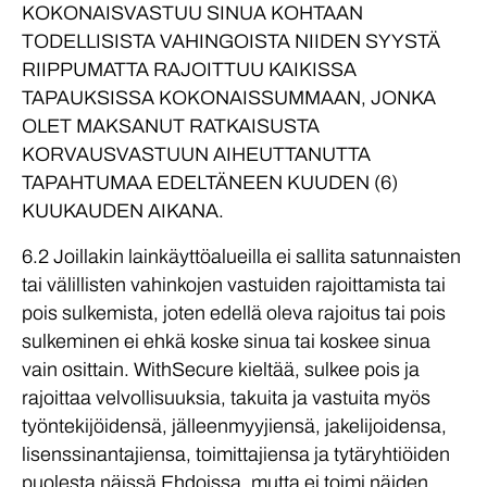
KOKONAISVASTUU SINUA KOHTAAN
TODELLISISTA VAHINGOISTA NIIDEN SYYSTÄ
RIIPPUMATTA RAJOITTUU KAIKISSA
TAPAUKSISSA KOKONAISSUMMAAN, JONKA
OLET MAKSANUT RATKAISUSTA
KORVAUSVASTUUN AIHEUTTANUTTA
TAPAHTUMAA EDELTÄNEEN KUUDEN (6)
KUUKAUDEN AIKANA.
6.2 Joillakin lainkäyttöalueilla ei sallita satunnaisten
tai välillisten vahinkojen vastuiden rajoittamista tai
pois sulkemista, joten edellä oleva rajoitus tai pois
sulkeminen ei ehkä koske sinua tai koskee sinua
vain osittain. WithSecure kieltää, sulkee pois ja
rajoittaa velvollisuuksia, takuita ja vastuita myös
työntekijöidensä, jälleenmyyjiensä, jakelijoidensa,
lisenssinantajiensa, toimittajiensa ja tytäryhtiöiden
puolesta näissä Ehdoissa, mutta ei toimi näiden