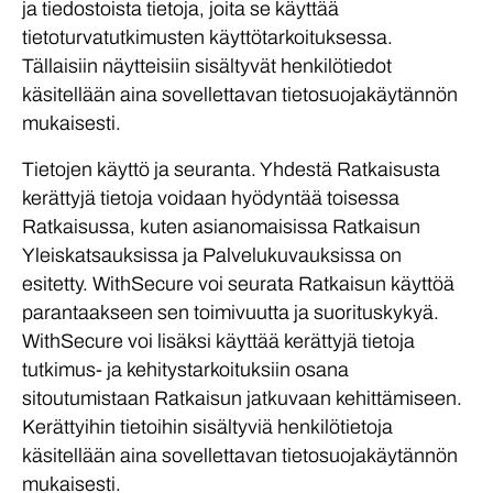
ja tiedostoista tietoja, joita se käyttää
tietoturvatutkimusten käyttötarkoituksessa.
Tällaisiin näytteisiin sisältyvät henkilötiedot
käsitellään aina sovellettavan tietosuojakäytännön
mukaisesti.
Tietojen käyttö ja seuranta. Yhdestä Ratkaisusta
kerättyjä tietoja voidaan hyödyntää toisessa
Ratkaisussa, kuten asianomaisissa Ratkaisun
Yleiskatsauksissa ja Palvelukuvauksissa on
esitetty. WithSecure voi seurata Ratkaisun käyttöä
parantaakseen sen toimivuutta ja suorituskykyä.
WithSecure voi lisäksi käyttää kerättyjä tietoja
tutkimus- ja kehitystarkoituksiin osana
sitoutumistaan Ratkaisun jatkuvaan kehittämiseen.
Kerättyihin tietoihin sisältyviä henkilötietoja
käsitellään aina sovellettavan tietosuojakäytännön
mukaisesti.