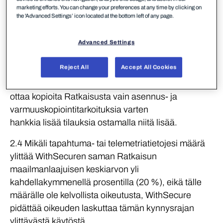
jatkaminen edellyttää, että ostat Ratkaisun
marketing efforts. You can change your preferences at any time by clicking on
tilauksen.
the 'Advanced Settings’ icon located at the bottom left of any page.
2.3 Sinulla on oikeus:
Advanced Settings
asentaa Ratkaisu vain niin monelle käyttäjälle,
Reject All
Accept All Cookies
laitteelle tai tilille kuin Ratkaisu on tilattu ja käyttää
sitä vain näin monella käyttäjällä, laitteella tai tilillä
ottaa kopioita Ratkaisusta vain asennus- ja
varmuuskopiointitarkoituksia varten
hankkia lisää tilauksia ostamalla niitä lisää.
2.4 Mikäli tapahtuma- tai telemetriatietojesi määrä
ylittää WithSecuren saman Ratkaisun
maailmanlaajuisen keskiarvon yli
kahdellakymmenellä prosentilla (20 %), eikä tälle
määrälle ole kelvollista oikeutusta, WithSecure
pidättää oikeuden laskuttaa tämän kynnysrajan
ylittävästä käytöstä.