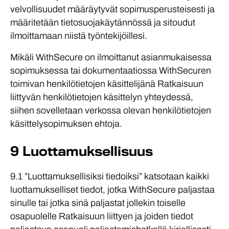
velvollisuudet määräytyvät sopimusperusteisesti ja
määritetään tietosuojakäytännössä ja sitoudut
ilmoittamaan niistä työntekijöillesi.
Mikäli WithSecure on ilmoittanut asianmukaisessa
sopimuksessa tai dokumentaatiossa WithSecuren
toimivan henkilötietojen käsittelijänä Ratkaisuun
liittyvän henkilötietojen käsittelyn yhteydessä,
siihen sovelletaan verkossa olevan henkilötietojen
käsittelysopimuksen ehtoja.
9 Luottamuksellisuus
9.1 ”Luottamuksellisiksi tiedoiksi” katsotaan kaikki
luottamukselliset tiedot, jotka WithSecure paljastaa
sinulle tai jotka sinä paljastat jollekin toiselle
osapuolelle Ratkaisuun liittyen ja joiden tiedot