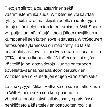
Tietojen siirrot ja paljastaminen sekä
vaatimustenmukaisuus. WithSecure voi käyttää
tytäryhtiöitä tai alihankkijoita edellä määritettyjen
tietojen käsittelytoimien toteuttamiseen. WithSecure
voi paljastaa määrättyjä tietoja jälleenmyyjilleen tai
kumppaneilleen kuten sovellettavassa WithSecuren
tietosuojakäytännössä on määritetty. Tällaiset
osapuolet saattavat toimia Euroopan talousalueella
(ETA) tai sen ulkopuolella. WithSecure voi myös
käsitellä ja paljastaa tietoja, kun se on tarpeen
sovellettavaan lainsäädäntöön perustuvien
WithSecuren oikeutettujen etujen varmistamiseksi.
Läpinäkyvyys. Mikäli Ratkaisu on suunniteltu sinun
ja WithSecure sekä sen kumppaneiden
yhteishallinnoitavaksi, tällaisessa ympäristössä
henkilötietoja käsittelevien osapuolten roolit ja