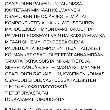
OSAPUOLEN PALVELUUN TAI JOISSA
KÄYTETÄÄN MINKÄÄN KOLMANNEN
OSAPUOLEN TIETOJÄRJESTELMIÄ TAI
KOMPONENTTEJA, KAIKKI WITHSECUREN
MAHDOLLISESTI MYÖNTÄMÄT TAKUUT TAI
PALVELUT KOSKEVAT VAIN RATKAISUA EIVÄTKÄ
MITÄÄN SIIHEN YHTEYDESSÄ OLEVIA
PALVELUJA TAI KOMPONENTTEJA. TÄLLAISET
KOLMANNET OSAPUOLET EIVÄT ANNA MITÄÄN
TAKUITA RATKAISUISTA. MIKÄLI TIETOJA
SIIRRETÄÄN JÄRJESTELMÄSTÄ KOLMANNEN
OSAPUOLEN RATKAISUUN, KYSEINEN KOLMAS
OSAPUOLI EI OLE VASTUUSSA TÄLLAISTEN
TIETOJEN YKSITYISYYDESTÄ,
TIETOTURVASTA TAI
LOUKKAAMATTOMUUDESTA.
5.3 Mitkään WithSecuren tai sen jälleenmyyjien,