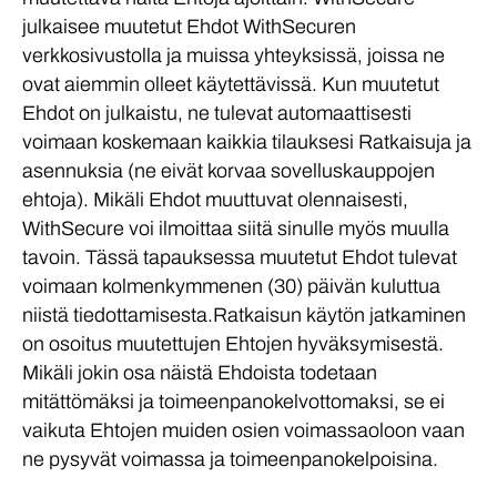
julkaisee muutetut Ehdot WithSecuren
verkkosivustolla ja muissa yhteyksissä, joissa ne
ovat aiemmin olleet käytettävissä. Kun muutetut
Ehdot on julkaistu, ne tulevat automaattisesti
voimaan koskemaan kaikkia tilauksesi Ratkaisuja ja
asennuksia (ne eivät korvaa sovelluskauppojen
ehtoja). Mikäli Ehdot muuttuvat olennaisesti,
WithSecure voi ilmoittaa siitä sinulle myös muulla
tavoin. Tässä tapauksessa muutetut Ehdot tulevat
voimaan kolmenkymmenen (30) päivän kuluttua
niistä tiedottamisesta.Ratkaisun käytön jatkaminen
on osoitus muutettujen Ehtojen hyväksymisestä.
Mikäli jokin osa näistä Ehdoista todetaan
mitättömäksi ja toimeenpanokelvottomaksi, se ei
vaikuta Ehtojen muiden osien voimassaoloon vaan
ne pysyvät voimassa ja toimeenpanokelpoisina.