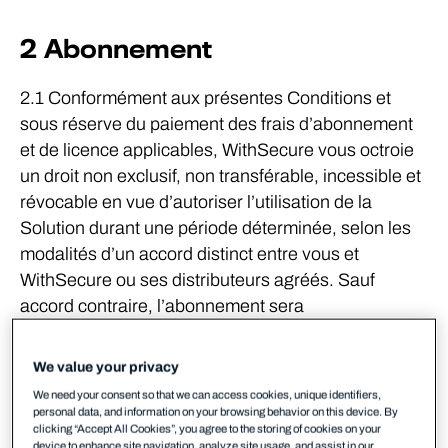
2 Abonnement
2.1 Conformément aux présentes Conditions et
sous réserve du paiement des frais d’abonnement
et de licence applicables, WithSecure vous octroie
un droit non exclusif, non transférable, incessible et
révocable en vue d’autoriser l’utilisation de la
Solution durant une période déterminée, selon les
modalités d’un accord distinct entre vous et
WithSecure ou ses distributeurs agréés. Sauf
accord contraire, l’abonnement sera
automatiquement renouvelé pour une durée
supplémentaire à l’issue de la période initiale, puis à
We value your privacy
l’issue de chaque période ultérieure, comme
We need your consent so that we can access cookies, unique identifiers,
convenu séparément entre vous et WithSecure ou
personal data, and information on your browsing behavior on this device. By
clicking “Accept All Cookies”, you agree to the storing of cookies on your
ses revendeurs ou distributeurs. WithSecure et ses
device to enhance site navigation, analyze site usage, and assist in our