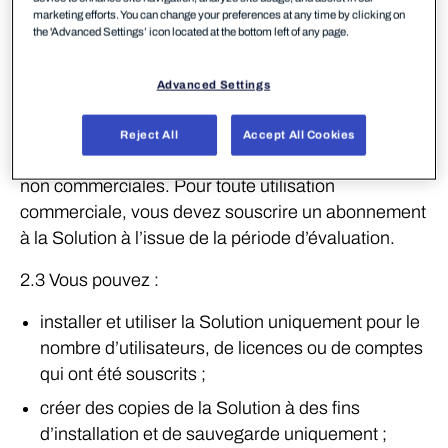
concédants de licence se réservent tous les droits
marketing efforts. You can change your preferences at any time by clicking on
the 'Advanced Settings’ icon located at the bottom left of any page.
qui ne vous ont pas été expressément octroyés.
2.2 En outre, à votre demande et avec son
Advanced Settings
approbation préalable, WithSecure peut vous
accorder un droit limité, non exclusif et incessible
Reject All
Accept All Cookies
pour vous permettre d’évaluer la Solution à des fins
non commerciales. Pour toute utilisation
commerciale, vous devez souscrire un abonnement
à la Solution à l’issue de la période d’évaluation.
2.3 Vous pouvez :
installer et utiliser la Solution uniquement pour le
nombre d’utilisateurs, de licences ou de comptes
qui ont été souscrits ;
créer des copies de la Solution à des fins
d’installation et de sauvegarde uniquement ;