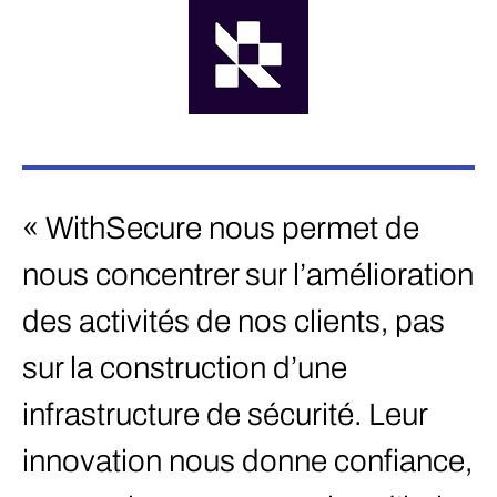
«
e
« WithSecure nous permet de
a
nous concentrer sur l’amélioration
d
des activités de nos clients, pas
n
sur la construction d’une
r
infrastructure de sécurité. Leur
g
innovation nous donne confiance,
c