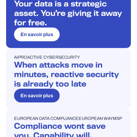
Your data is a strategic
asset. You’re giving it away
for free.
En savoir plus
AI
PROACTIVE CYBERSECURITY
BLOG
When attacks move in
minutes, reactive security
is already too late
En savoir plus
EUROPEAN DATA COMPLIANCE
EUROPEAN WAY
MSP
BLOG
Compliance wont save
you. Capability will.