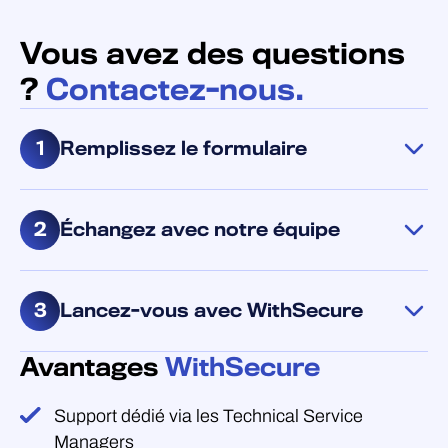
Vous avez des questions
?
Contactez-nous.
1
Remplissez le formulaire
Partagez quelques détails sur votre activité et vos
objectifs.
2
Échangez avec notre équipe
Nous vous mettrons en relation avec la bonne
personne pour discuter de vos objectifs et des
3
Lancez-vous avec WithSecure
prochaines étapes.
Avantages
WithSecure
Ensemble, nous élaborerons un plan pour faire
progresser votre activité.
Support dédié via les Technical Service
Managers