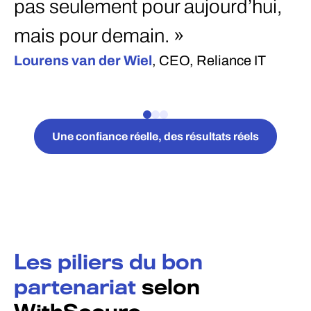
pas seulement pour aujourd’hui,
a
mais pour demain. »
s
Lourens van der Wiel
, CEO, Reliance IT
D
Une confiance réelle, des résultats réels
Les piliers du bon
partenariat
selon