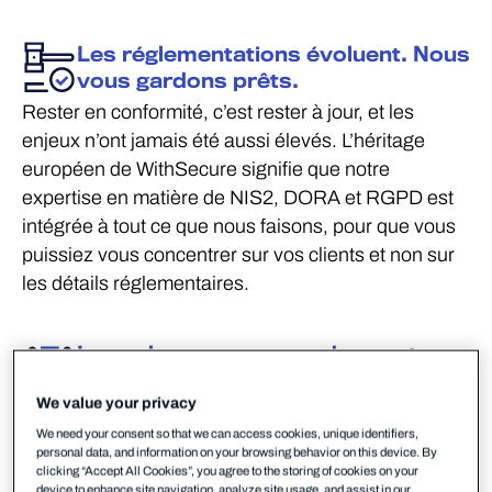
Les réglementations évoluent. Nous
vous gardons prêts.
Rester en conformité, c’est rester à jour, et les
enjeux n’ont jamais été aussi élevés. L’héritage
européen de WithSecure signifie que notre
expertise en matière de NIS2, DORA et RGPD est
intégrée à tout ce que nous faisons, pour que vous
puissiez vous concentrer sur vos clients et non sur
les détails réglementaires.
Les cybermenaces ne dorment
jamais. Nous non plus.
We value your privacy
Avec WithSecure à vos côtés, vos clients
We need your consent so that we can access cookies, unique identifiers,
bénéficient d’une protection 24h/24 et vos équipes
personal data, and information on your browsing behavior on this device. By
peuvent souffler. Nous fournissons la surveillance
clicking “Accept All Cookies”, you agree to the storing of cookies on your
device to enhance site navigation, analyze site usage, and assist in our