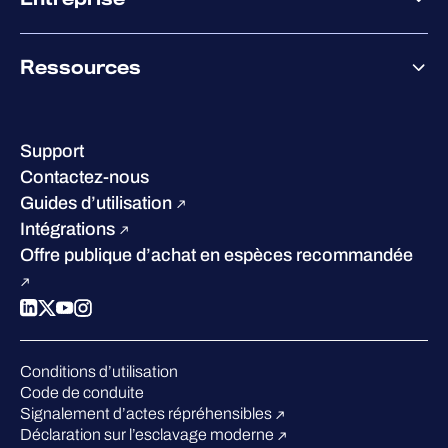
Accompagnement des partenaires
Co-Growth Community
À propos de WithSecure
Ressources
Certifications et reconnaissances
Nos bureaux
Centre de ressources
Notre Direction
Success stories
Carrières
Support
W/Labs
Développement durable
Contactez-nous
Blog
Concurrence
Guides d’utilisation
Podcasts
Intégrations
Événements
Offre publique d’achat en espèces recommandée
Webinars
Espace presse
Conditions d’utilisation
Code de conduite
Signalement d’actes répréhensibles
Déclaration sur l’esclavage moderne