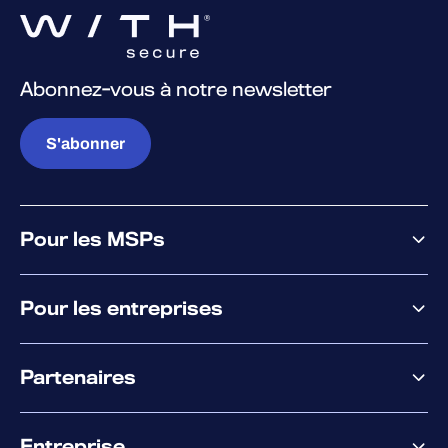
Abonnez-vous à notre newsletter
S'abonner
Pour les MSPs
Pourquoi WithSecure
Pour les entreprises
Plateforme
Partenaires
XM
XDR
Offre partenaire
Co-Sécurité
Entreprise