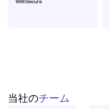
WithSecure
当社の
チーム