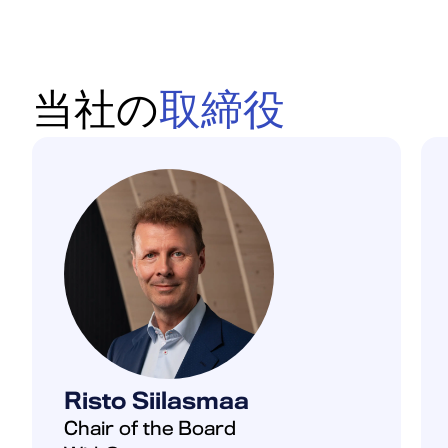
当社の
取締役
Risto Siilasmaa
Chair of the Board