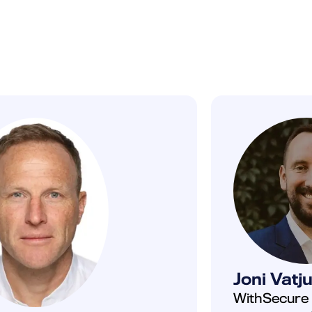
Joni Vatj
WithSecure