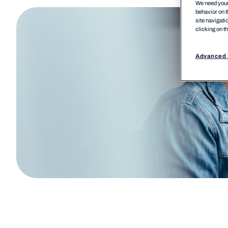
We need your 
behavior on t
site navigati
clicking on t
Advanced 