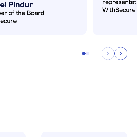
representat
el Pindur
WithSecure
r of the Board
ecure