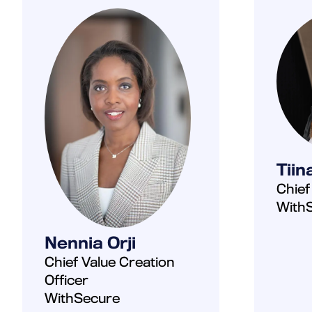
Tiin
Chief
With
Nennia Orji
Chief Value Creation
Officer
WithSecure