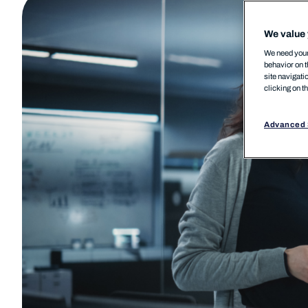
We value 
We need your 
behavior on t
site navigati
clicking on t
Advanced 