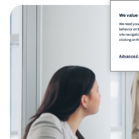
We value 
We need your 
behavior on t
site navigati
clicking on t
Advanced 