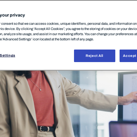
your privacy
consent so that we can access cookies, unique identifiers, personal data, and information o
his device. By clicking “Accept All Cookies”, you agree to the storing of cookies on your devi
on, analyze site usage, and assist in our marketing efforts. You can change your preferences a
he 'Advanced Settings’ icon located at the bottom left of any page.
Settings
Reject All
Accept 