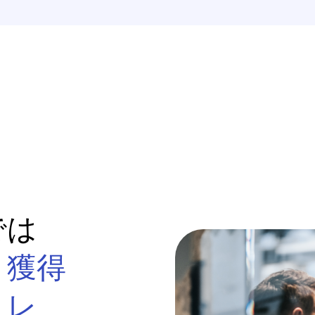
では
。
獲得
、レ