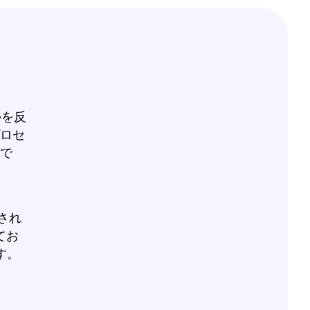
かを反
ロセ
で
証され
てお
す。