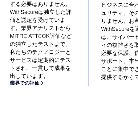
する必要はありません。
ビジネスに合
WithSecureは独立した評
ュリティ、そ
価と認定を受けていま
りません。お
す。業界アナリストから
WithSecur
MITRE ATT&CK評価など
は、サイバー
の独立したテストまで、
ィの複雑さを
私たちのテクノロジーと
必要な保護、
サービスは定期的にテス
サポート、本
トされ、一貫して成果を
ことに集中で
出しています。
提供するから
業界での評価