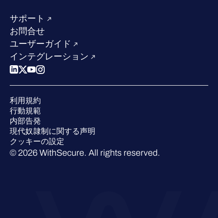
リソースハブ
当社のリーダーシップ
成功事例
求人情報
サポート
W/Labs
サステナビリティ
お問合せ
ブログ
競合他社との比較
ユーザーガイド
ポッドキャスト
インテグレーション
イベント
ウェビナー
プレスルーム
利用規約
業界での 評価
行動規範
内部告発
現代奴隷制に関する声明
クッキーの設定
© 2026 WithSecure. All rights reserved.