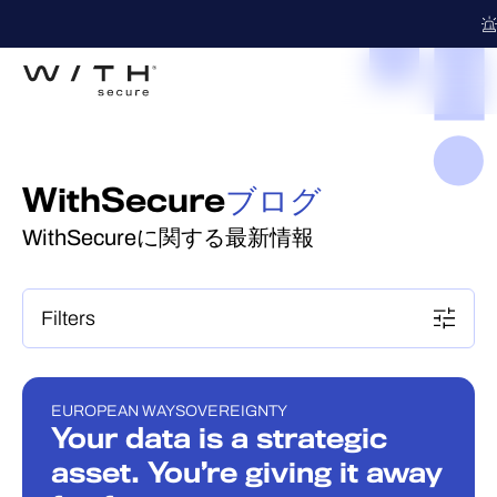
WithSecure
ブログ
WithSecureに関する最新情報
Filters
EUROPEAN WAY
SOVEREIGNTY
ブログ
Your data is a strategic
asset. You’re giving it away