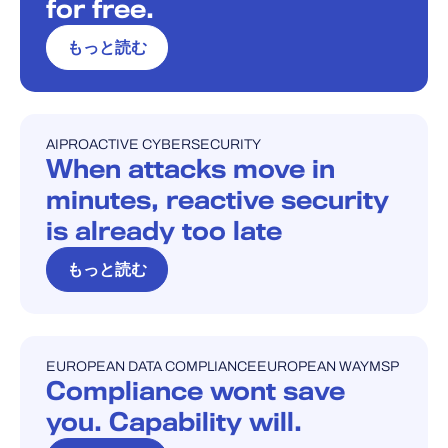
for free.
もっと読む
AI
PROACTIVE CYBERSECURITY
ブログ
When attacks move in
minutes, reactive security
is already too late
もっと読む
EUROPEAN DATA COMPLIANCE
EUROPEAN WAY
MSP
ブログ
Compliance wont save
you. Capability will.