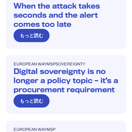
When the attack takes
seconds and the alert
comes too late
もっと読む
EUROPEAN WAY
MSP
SOVEREIGNTY
ブログ
Digital sovereignty is no
longer a policy topic – it’s a
procurement requirement
もっと読む
EUROPEAN WAY
MSP
ブログ