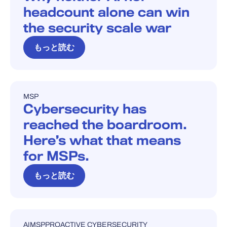
headcount alone can win
the security scale war
もっと読む
MSP
ブログ
Cybersecurity has
reached the boardroom.
Here’s what that means
for MSPs.
もっと読む
AI
MSP
PROACTIVE CYBERSECURITY
ブログ