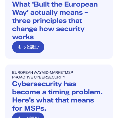
What ‘Built the European
Way’ actually means –
three principles that
change how security
works
もっと読む
EUROPEAN WAY
MID-MARKET
MSP
ブログ
PROACTIVE CYBERSECURITY
Cybersecurity has
become a timing problem.
Here’s what that means
for MSPs.