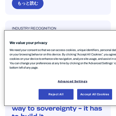
もっと読む
INDUSTRY RECOGNITION
INDUSTRY RECOGNITION
Recognized for the 16th
time in the 2026 Gartner
We value your privacy
Magic Quadrant for
We need your consent so that we can access cookies, unique identifiers, personal dat
on your browsing behavior on this device. By clicking “Accept All Cookies”, you agree t
Endpoint Protection
cookies on your device to enhance site navigation, analyze site usage, and assist in o
You can change your preferences at any time by clicking on the 'Advanced Settings’ ic
bottom left of any page.
もっと読む
Advanced Settings
EUROPEAN WAY
SOVEREIGNTY
ブログ
Reject All
Accept All Cookies
Europe cannot regulate its
way to sovereignty – it has