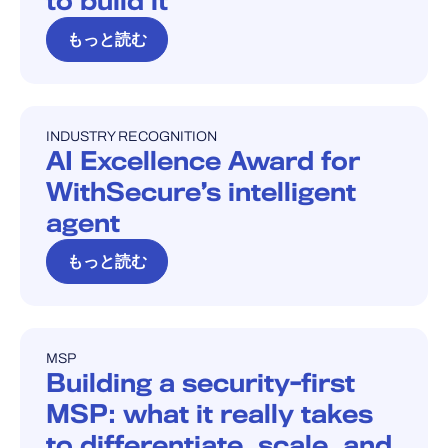
to build it
もっと読む
INDUSTRY RECOGNITION
INDUSTRY RECOGNITION
AI Excellence Award for
WithSecure’s intelligent
agent
もっと読む
MSP
ブログ
Building a security-first
MSP: what it really takes
to differentiate, scale, and