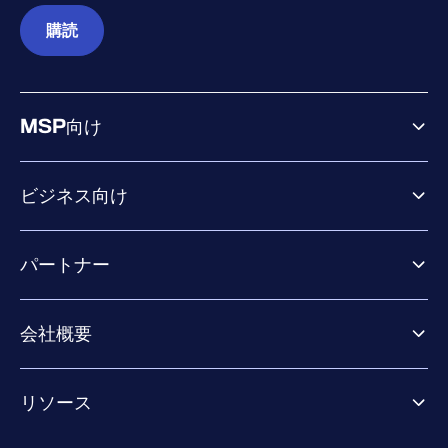
購読
MSP向け
ビジネス向け
ビジネス向け製品
パートナー
Exposure Management
Extended Detection & Response
パートナー向け製品
Co-Security Services
会社概要
パートナーの成功のためのサービス
Co-growth community
WithSecureについて
リソース
業界での評価／認定／お客様の声
当社のコンタクト先