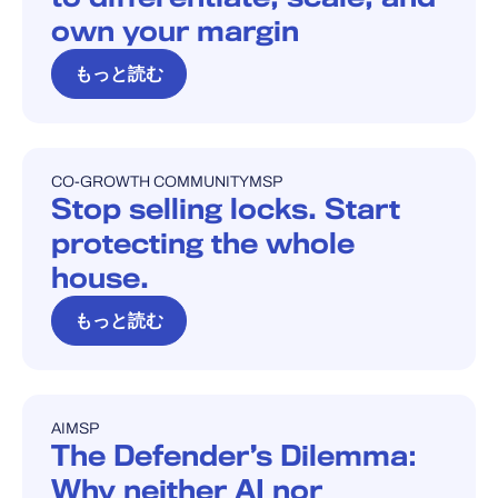
own your margin
もっと読む
CO-GROWTH COMMUNITY
MSP
ブログ
Stop selling locks. Start
protecting the whole
house.
もっと読む
AI
MSP
ブログ
The Defender’s Dilemma:
Why neither AI nor