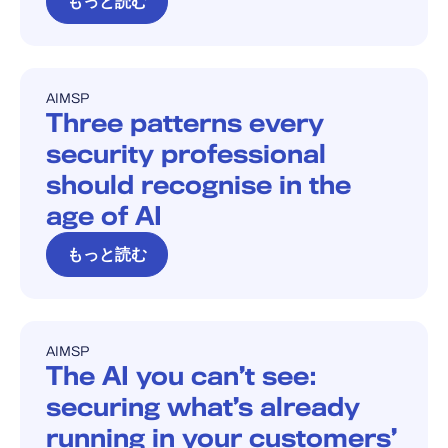
もっと読む
AI
MSP
ブログ
Three patterns every
security professional
should recognise in the
age of AI
もっと読む
AI
MSP
ブログ
The AI you can’t see:
securing what’s already
running in your customers’