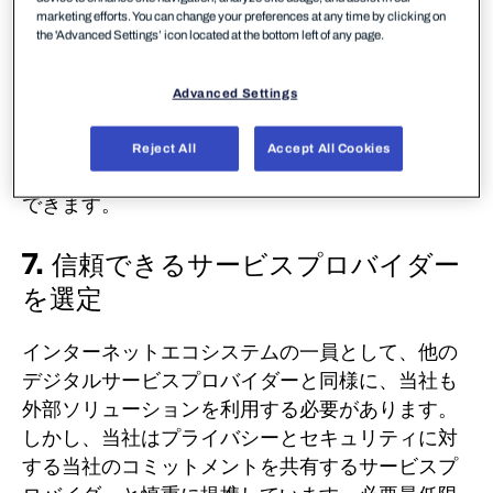
世界での安全確保をサポートしたいと考えていま
marketing efforts. You can change your preferences at any time by clicking on
す。
そのため、適切なメッセージを配信していま
the 'Advanced Settings’ icon located at the bottom left of any page.
す。
当社のメッセージは単なるマーケティングで
はありません。
有益で楽しく、役立つ情報を提供
Advanced Settings
し、お客様が当社のサービスを最大限に活用でき
るようお手伝いすることを目的としています。
ご
Reject All
Accept All Cookies
希望であれば、いつでもメッセージの配信を停止
できます。
7. 信頼できるサービスプロバイダー
を選定
インターネットエコシステムの一員として、他の
デジタルサービスプロバイダーと同様に、当社も
外部ソリューションを利用する必要があります。
しかし、当社はプライバシーとセキュリティに対
する当社のコミットメントを共有するサービスプ