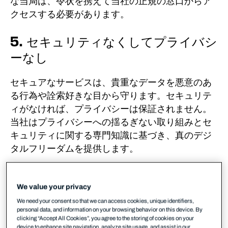
な当局は、令状を携えて当社の正規の窓口からア
クセスする必要があります。
5. セキュリティなくしてプライバシ
ーなし
セキュアなサービスは、貴重なデータを悪意のあ
る行為や詮索好きな目から守ります。
セキュリテ
ィがなければ、プライバシーは保証されません。
当社はプライバシーへの揺るぎない取り組みとセ
キュリティに関する専門知識に基づき、真のデジ
タルフリーダムを提供します。
6. 常に適切なメッセージをお届けし
We value your privacy
ます
We need your consent so that we can access cookies, unique identifiers,
personal data, and information on your browsing behavior on this device. By
当社は、お客様との繋がりを大切にし、デジタル
clicking “Accept All Cookies”, you agree to the storing of cookies on your
device to enhance site navigation, analyze site usage, and assist in our