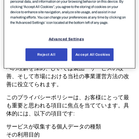
personal data, and information on your browsing behavior on this device. By
とのその他の連携のために活用させていただきま
clicking “Accept All Cookies”, you agree to the storing of cookies on your
す。
device to enhance site navigation, analyze site usage, and assist in our
marketing efforts. You can change your preferences at any time by clicking on
the 'Advanced Settings’ icon located at the bottom left of any page.
詳細
Advanced Settings
WithSecureは、セキュリティサービスに関するフ
ィードバックを得るために、お客様アンケートを
Reject All
Accept All Cookies
実施しています。
このフィードバックは、お客様
への理解を深め、ひいては製品・サービスの改
善、そして市場における当社の事業運営方法の改
善に役立てられます。
このプライバシーポリシーは、お客様にとって最
も重要と思われる項目に焦点を当てています。
具
体的には、以下の項目です
:
サービスが収集する個人データの種類
その利用目的