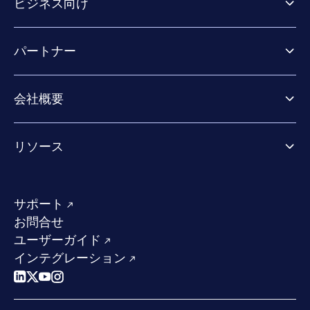
ビジネス向け
ビジネス向け製品
パートナー
Exposure Management
Extended Detection & Response
パートナー向け製品
Co-Security Services
会社概要
パートナーの成功のためのサービス
Co-growth community
WithSecureについて
リソース
業界での評価／認定／お客様の声
当社のコンタクト先
リソースハブ
当社のリーダーシップ
成功事例
求人情報
サポート
W/Labs
サステナビリティ
お問合せ
ブログ
競合他社との比較
ユーザーガイド
ポッドキャスト
インテグレーション
イベント
ウェビナー
プレスルーム