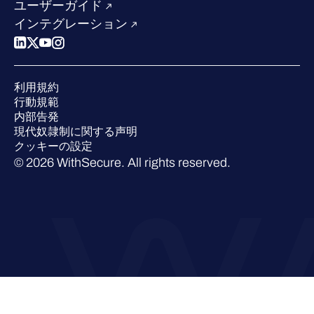
競合他社との比較
ユーザーガイド
ポッドキャスト
インテグレーション
イベント
ウェビナー
プレスルーム
利用規約
業界での 評価
行動規範
内部告発
現代奴隷制に関する声明
クッキーの設定
© 2026 WithSecure. All rights reserved.