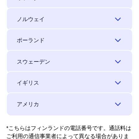
+358 9 2520 0700*
Workplace-Solutions-
WithSecure KK
Italy@withsecure.com
ロッテルダム
Technical Support
KDX Shimbashi Building 2nd Floor
ノルウェイ
+49 (0) 89 38038864
2-2-9 Shimbashi
WithSecure B.V.
Minato-ku
オスロ
Regus Rotterdam Airport
Tokyo Japan, 105-0004
ポーランド
Rotterdam Airportplein 22
WithSecure Norge AS.
105-0004
1st floor
ポズナン
Organisasjonsnr. 913 569 806
東京都港区新橋2-2-9 KDX新橋ビル 2F
3045 AP Rotterdam
スウェーデン
ウィズセキュア株式会社
WithSecure Sp. z o. o.
c/o Nytt Foretak AS (registered address)
+358 9 2520 0700*
ソルナ
pl. Władysława Andersa 5 (14TH Floor)
Grundingen 6
イギリス
60-101, Poznań
0250 Oslo
CoW Arenastaden, Pyramidvägen 7
Polska
Norway
ロンドン
169756 Solna
アメリカ
+358 9 2520 0700*
Sweden
+358 9 2520 0700*
WithSecure Limited
ニューヨーク
+358 9 2520 0700*
c/o WeWork, 10 York Road
*こちらはフィンランドの電話番号です。通話料は
SE1 7ND London
WithSecure Inc
ご利用の通信事業者によって異なる場合がありま
United Kingdom