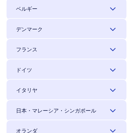
ヘルシンキ (本社)
ベルギー
WithSecure Oyj
ルーヴェン
Välimerenkatu 1
デンマーク
00180 Helsinki
WithSecure BV
Finland
コペンハーゲン
Interleuvenlaan 62, box 56
フランス
3001 Heverlee
+358 9 2520 0700*
WithSecure Denmark A/S
Leuven
パリ
c/o Bloxhub, Bryghuspladsen 8, (3rd Floor)
Belgium
オウル
ドイツ
DK-1473 Copenhagen
WithSecure SARL
+358 9 2520 0700*
Denmark
WithSecure Oyj
ミュンヘン
Immeuble Seine Way
Sepänkatu 20
イタリヤ
+358 9 2520 0700*
Bât. G – 6ème étage
90100 Oulu
WithSecure GmbH
12-14 rue Louis Blériot
Finland
Francesco Nardon ,WithSecure Italy
Kistlerhofstr. 172c
92500 RUEIL MALMAISON
日本・マレーシア・シンガポール
81379 Munich
France
+358 9 2520 0700*
+358 40 6529496
Germany
東京
+358 9 2520 0700*
For further information, please contact
オランダ