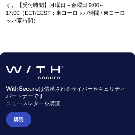
c/o WeWork, 379 West Broadway
す。【受付時間】月曜日～金曜日 9:00～
+358 9 2520 0700*
New York City NY 10012
17:00（EET/EEST：東ヨーロッパ時間 / 東ヨーロ
United States of America
ッパ夏時間）
+358 9 2520 0700*
WithSecureは信頼されるサイバーセキュリティ
パートナーです
ニュースレターを購読
購読