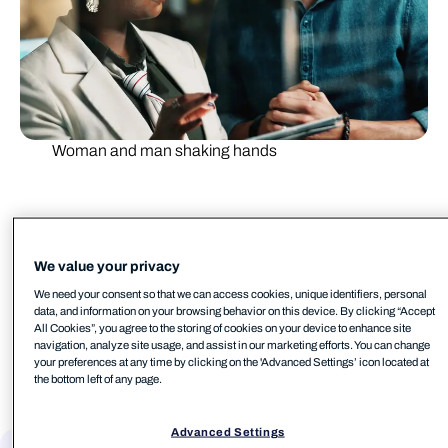
Woman and man shaking hands
Meet your
WithSecure
We value your privacy
We need your consent so that we can access cookies, unique identifiers, personal
teams.
data, and information on your browsing behavior on this device. By clicking “Accept
All Cookies”, you agree to the storing of cookies on your device to enhance site
営業支援や技術サポート、あるいはビジネスパー
navigation, analyze site usage, and assist in our marketing efforts. You can change
トナーシップのご検討まで、各分野の担当者が対
your preferences at any time by clicking on the 'Advanced Settings’ icon located at
the bottom left of any page.
応させていただきます。ご要望に応じて、最適な
チームを選択してください。
Advanced Settings