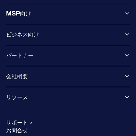
MSP向け
ビジネス向け
ビジネス向け製品
パートナー
Exposure Management
Extended Detection & Response
パートナー向け製品
Co-Security Services
会社概要
パートナーの成功のためのサービス
Co-growth community
WithSecureについて
リソース
業界での評価／認定／お客様の声
当社のコンタクト先
リソースハブ
当社のリーダーシップ
成功事例
求人情報
サポート
W/Labs
サステナビリティ
お問合せ
ブログ