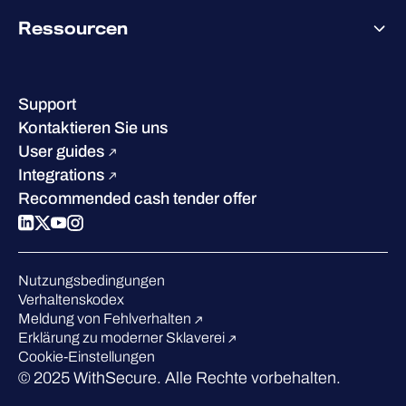
Über WithSecure
Ressourcen
Erfolge & Zertifizierungen
Kontakt & Standorte
Wissenszentrum
Leadership
Erfolgsgeschichten
Karriere
Support
W/Labs
Nachhaltigkeit
Kontaktieren Sie uns
Blog
Vergleichen Sie uns
User guides
Podcasts
Integrations
Events
Recommended cash tender offer
Webinars
Presse
Anerkennung in der Branche
Nutzungsbedingungen
Verhaltenskodex
Meldung von Fehlverhalten
Erklärung zu moderner Sklaverei
Cookie-Einstellungen
© 2025 WithSecure. Alle Rechte vorbehalten.