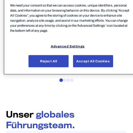
We need your consent so that we can access cookies, unique identifiers, personal
data, and information on your browsing behavior on this device. By clicking “Accept
All Cookies”, you agree to the storing of cookies on your device to enhance site
navigation, analyze site usage, and assist in our marketing efforts. You can change
D
Risto Siilasmaa
your preferences at any time by clicking on the 'Advanced Settings’ icon located at
the bottom left of any page.
M
Chair of the Board
W
WithSecure
Advanced Settings
Reject All
Accept All Cookies
Unser
globales
Führungsteam.