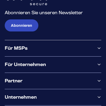
Abonnieren Sie unseren Newsletter
Abonnieren
Für MSPs
Warum WithSecure?
Für Unternehmen
Elements overview
Partner
XM
XDR
Partnerangebote
Co-Sicherheit
Unternehmen
Services für den Partnererfolg
Co-Growth Community