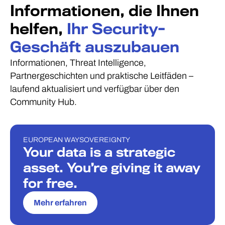
Informationen, die Ihnen
helfen,
Ihr Security-
Geschäft auszubauen
Informationen, Threat Intelligence,
Partnergeschichten und praktische Leitfäden –
laufend aktualisiert und verfügbar über den
Community Hub.
EUROPEAN WAY
SOVEREIGNTY
BLOG
Your data is a strategic
asset. You’re giving it away
for free.
Mehr erfahren