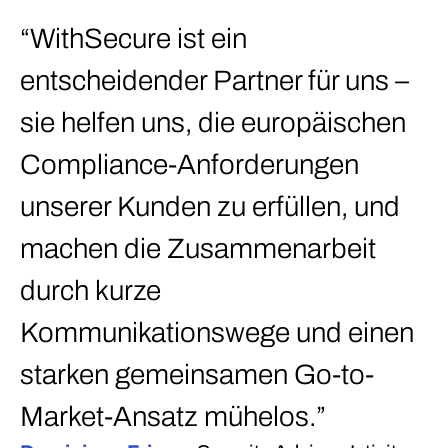
d
“WithSecure ist ein
D
entscheidender Partner für uns –
E
sie helfen uns, die europäischen
M
Compliance-Anforderungen
–
unserer Kunden zu erfüllen, und
u
machen die Zusammenarbeit
W
durch kurze
Kommunikationswege und einen
starken gemeinsamen Go-to-
Market-Ansatz mühelos.”