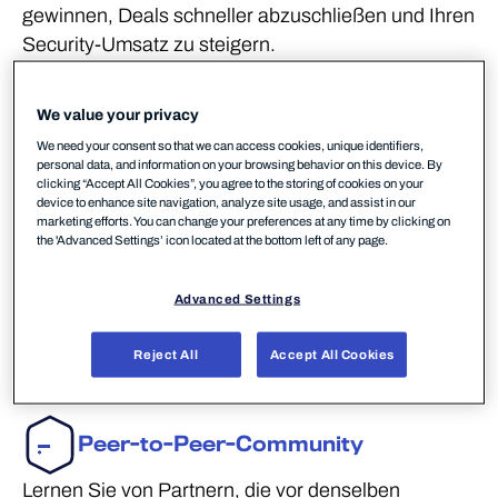
gewinnen, Deals schneller abzuschließen und Ihren
Security-Umsatz zu steigern.
Community beitreten
Programm entdecken
We value your privacy
We need your consent so that we can access cookies, unique identifiers,
GTM-Zertifizierung und
personal data, and information on your browsing behavior on this device. By
Vertriebstraining
clicking “Accept All Cookies”, you agree to the storing of cookies on your
device to enhance site navigation, analyze site usage, and assist in our
Entwickeln Sie die Fähigkeiten, proaktive Sicherheit
marketing efforts. You can change your preferences at any time by clicking on
the 'Advanced Settings’ icon located at the bottom left of any page.
überzeugend zu pitchen. Unser
ergebnisorientiertes Vertriebs- und Storytelling-
Training hilft Ihrem Team, Vertriebsgespräche
Advanced Settings
erfolgreich zu führen und mehr Deals
Reject All
Accept All Cookies
abzuschließen.
Peer-to-Peer-Community
Lernen Sie von Partnern, die vor denselben