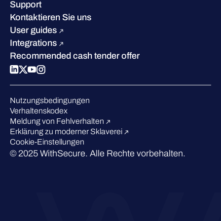
Karriere
Support
W/Labs
Nachhaltigkeit
Kontaktieren Sie uns
Blog
Vergleichen Sie uns
User guides
Podcasts
Integrations
Events
Recommended cash tender offer
Webinars
Presse
Anerkennung in der Branche
Nutzungsbedingungen
Verhaltenskodex
Meldung von Fehlverhalten
Erklärung zu moderner Sklaverei
Cookie-Einstellungen
© 2025 WithSecure. Alle Rechte vorbehalten.