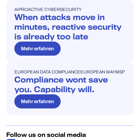
AI
PROACTIVE CYBERSECURITY
BLOG
When attacks move in
minutes, reactive security
is already too late
Mehr erfahren
EUROPEAN DATA COMPLIANCE
EUROPEAN WAY
MSP
BLOG
Compliance wont save
you. Capability will.
Mehr erfahren
Follow us on social media