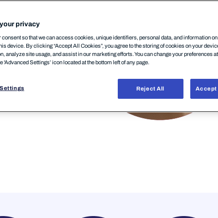
your privacy
consent so that we can access cookies, unique identifiers, personal data, and information o
his device. By clicking “Accept All Cookies”, you agree to the storing of cookies on your devi
on, analyze site usage, and assist in our marketing efforts. You can change your preferences a
he 'Advanced Settings’ icon located at the bottom left of any page.
Settings
Reject All
Accept 