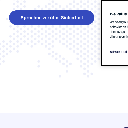
We value 
Sprechen wir über Sicherheit
We need your 
behavior on t
site navigati
clicking on t
Advanced 