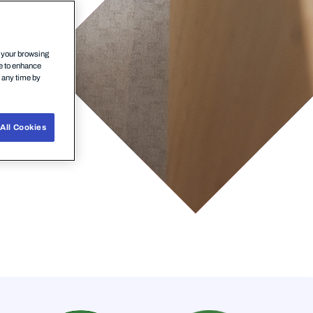
n your browsing
ce to enhance
t any time by
All Cookies