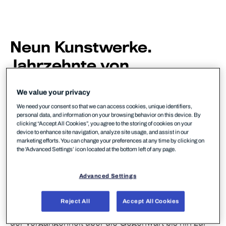
Neun Kunstwerke.
Jahrzehnte von
Cyberbedrohungen.
Ein
We value your privacy
unvergessliches Erlebnis.
We need your consent so that we can access cookies, unique identifiers,
personal data, and information on your browsing behavior on this device. By
Die Sammlung macht Malware in neun
clicking “Accept All Cookies”, you agree to the storing of cookies on your
einzigartigen Kunstwerken erfahrbar – Skulpturen,
device to enhance site navigation, analyze site usage, and assist in our
marketing efforts. You can change your preferences at any time by clicking on
Gemälden, Klanglandschaften und immersiven
the 'Advanced Settings’ icon located at the bottom left of any page.
Installationen –, geschaffen von renommierten
Künstlern in Zusammenarbeit mit
Advanced Settings
Cybersicherheitsexperten von WithSecure. Jedes
Werk erweckt eine Cyberbedrohung zum Leben und
Reject All
Accept All Cookies
zeichnet die Entwicklung von Malware nach – von
der Vergangenheit über die Gegenwart bis hin zur