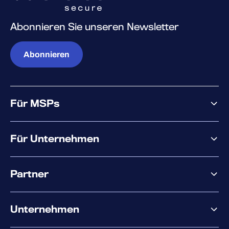
Abonnieren Sie unseren Newsletter
Abonnieren
Für MSPs
Warum WithSecure?
Für Unternehmen
Elements overview
Partner
XM
XDR
Partnerangebote
Co-Sicherheit
Unternehmen
Services für den Partnererfolg
Co-Growth Community