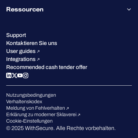
Über WithSecure
Ressourcen
Erfolge & Zertifizierungen
Kontakt & Standorte
Wissenszentrum
Leadership
Erfolgsgeschichten
Karriere
Support
W/Labs
Nachhaltigkeit
Kontaktieren Sie uns
Blog
Vergleichen Sie uns
User guides
Podcasts
Integrations
Events
Recommended cash tender offer
Webinars
Presse
Anerkennung in der Branche
Nutzungsbedingungen
Verhaltenskodex
Meldung von Fehlverhalten
Erklärung zu moderner Sklaverei
Cookie-Einstellungen
© 2025 WithSecure. Alle Rechte vorbehalten.