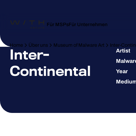
Für MSPs
Für Unternehmen
Home
Über uns
Museum of Malware Art
Inter-Contin
Inter-
Artist
Malwar
Continental
Year
Mediu