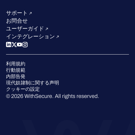
リソースハブ
当社のリーダーシップ
成功事例
求人情報
サポート
W/Labs
サステナビリティ
お問合せ
ブログ
競合他社との比較
ユーザーガイド
ポッドキャスト
インテグレーション
イベント
ウェビナー
プレスルーム
利用規約
業界での 評価
行動規範
内部告発
現代奴隷制に関する声明
クッキーの設定
© 2026 WithSecure. All rights reserved.