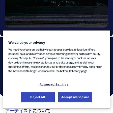
Inter-Continental
We value your privacy
アーティスト
EGS
We need your consent so that we can access cookies, unique identifiers,
personal data, and information on your browsing behavior on this device. By
マルウェア
Blasterワーム
clicking “Accept All Cookies”, you agree to the storing of cookies on your
device to enhance site navigation, analyze site usage, and assist in our
年
2024
marketing efforts. You can change your preferences at any time by clicking on
the 'Advanced Settings’ icon located at the bottom left of any page.
媒体
鏡面仕上げのステンレススチー
ル
Advanced Settings
Reject All
Accept All Cookies
アーティスト
について