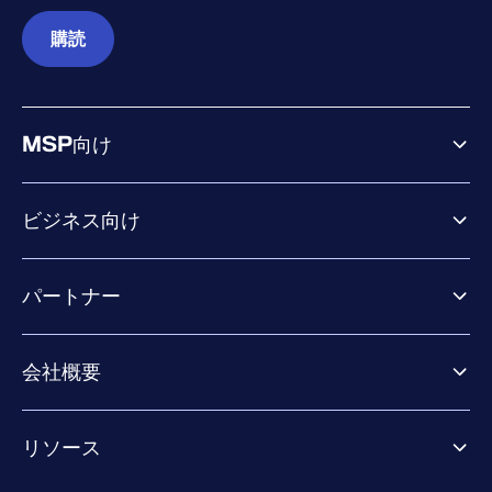
購読
MSP向け
ビジネス向け
ビジネス向け製品
パートナー
Exposure Management
Extended Detection & Response
パートナー向け製品
Co-Security Services
会社概要
パートナーの成功のためのサービス
Co-growth community
WithSecureについて
リソース
業界での評価／認定／お客様の声
当社のコンタクト先