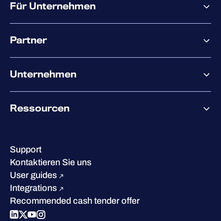
Für Unternehmen
Elements overview
Partner
XM
XDR
Partnerangebote
Co-Sicherheit
Unternehmen
Services für den Partnererfolg
Co-Growth Community
Über WithSecure
Ressourcen
Erfolge & Zertifizierungen
Kontakt & Standorte
Wissenszentrum
Leadership
Erfolgsgeschichten
Karriere
Support
W/Labs
Nachhaltigkeit
Kontaktieren Sie uns
Blog
Vergleichen Sie uns
User guides
Podcasts
Integrations
Events
Recommended cash tender offer
Webinars