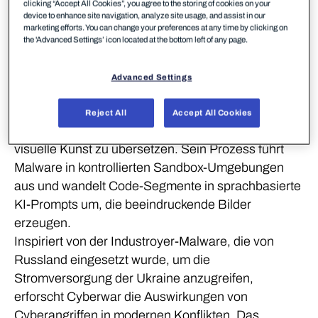
clicking “Accept All Cookies”, you agree to the storing of cookies on your
device to enhance site navigation, analyze site usage, and assist in our
About the
artist
marketing efforts. You can change your preferences at any time by clicking on
the 'Advanced Settings’ icon located at the bottom left of any page.
Greg Linares
Advanced Settings
Künstler
Greg Linares ist ein Digitalkünstler, der
Reject All
Accept All Cookies
maßgeschneiderte KI-Systeme nutzt, um Code in
visuelle Kunst zu übersetzen. Sein Prozess führt
Malware in kontrollierten Sandbox-Umgebungen
aus und wandelt Code-Segmente in sprachbasierte
KI-Prompts um, die beeindruckende Bilder
erzeugen.
Inspiriert von der Industroyer-Malware, die von
Russland eingesetzt wurde, um die
Stromversorgung der Ukraine anzugreifen,
erforscht Cyberwar die Auswirkungen von
Cyberangriffen in modernen Konflikten. Das