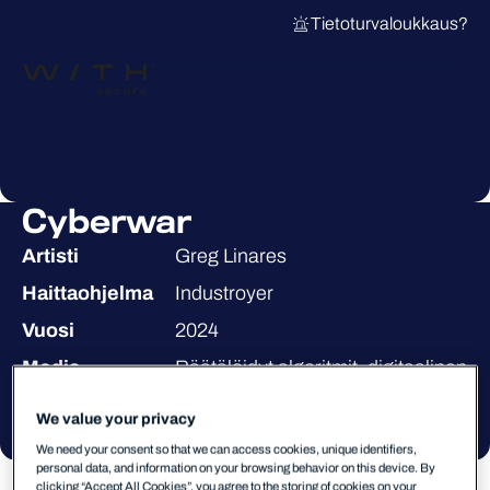
Tietoturvaloukkaus?
Cyberwar
Artisti
Greg Linares
Haittaohjelma
Industroyer
Vuosi
2024
Media
Räätälöidyt algoritmit, digitaalinen
tuloste alumiinille
We value your privacy
We need your consent so that we can access cookies, unique identifiers,
personal data, and information on your browsing behavior on this device. By
clicking “Accept All Cookies”, you agree to the storing of cookies on your