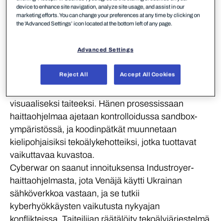
device to enhance site navigation, analyze site usage, and assist in our
Tietoa
taiteilijasta
marketing efforts. You can change your preferences at any time by clicking on
the 'Advanced Settings’ icon located at the bottom left of any page.
Greg Linares
Advanced Settings
Taiteilija
Reject All
Accept All Cookies
Greg Linares on digitaalinen taiteilija, joka käyttää
räätälöityjä tekoälyjärjestelmiä muuttamaan koodin
visuaaliseksi taiteeksi. Hänen prosessissaan
haittaohjelmaa ajetaan kontrolloidussa sandbox-
ympäristössä, ja koodinpätkät muunnetaan
kielipohjaisiksi tekoälykehotteiksi, jotka tuottavat
vaikuttavaa kuvastoa.
Cyberwar on saanut innoituksensa Industroyer-
haittaohjelmasta, jota Venäjä käytti Ukrainan
sähköverkkoa vastaan, ja se tutkii
kyberhyökkäysten vaikutusta nykyajan
konflikteissa. Taiteilijan räätälöity tekoälyjärjestelmä