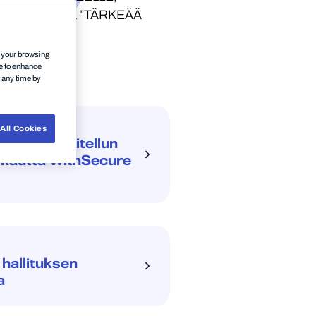
LA KOHDASSA ”TÄRKEÄÄ
n your browsing
ce to enhance
t any time by
All Cookies
istaa suositellun
 kautta WithSecure
hallituksen
a