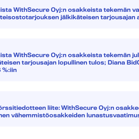
kista WithSecure Oyj:n osakkeista tekemän v
äteisostotarjouksen jälkikäteisen tarjousajan 
ista WithSecure Oyj:n osakkeista tekemän ju
äteisen tarjousajan lopullinen tulos; Diana Bi
 %:iin
örssitiedotteen liite: WithSecure Oyj:n osakke
inen vähemmistöosakkeiden lunastusvaatimu