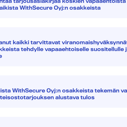
tää tarjousasiakirjaa koskien vapaaehtoista s
aikista WithSecure Oyj:n osakkeista
nut kaikki tarvittavat viranomaishyväksynnät
eista tehdylle vapaaehtoiselle suositellulle j
e
kista WithSecure Oyj:n osakkeista tekemän v
äteisostotarjouksen alustava tulos