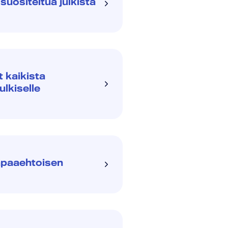
uositeltua julkista
 kaikista
ulkiselle
apaaehtoisen