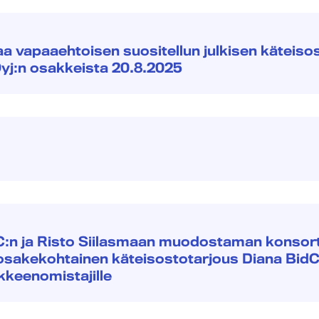
aa vapaaehtoisen suositellun julkisen käteis
yj:n osakkeista 20.8.2025
VC:n ja Risto Siilasmaan muodostaman konsor
 osakekohtainen käteisostotarjous Diana BidC
kkeenomistajille