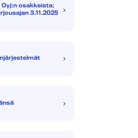
 Oyj:n osakkeista;
arjousajan 3.11.2025
njärjestelmät
mänsä