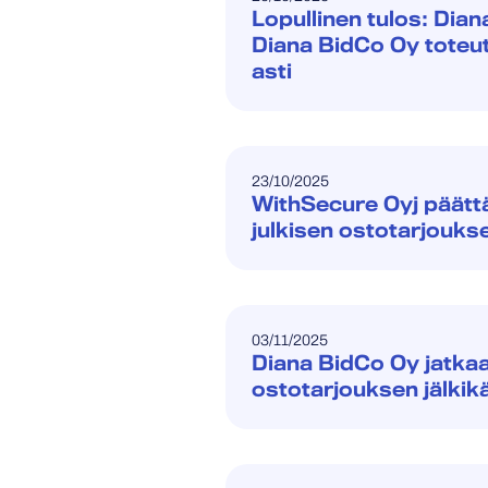
Lopullinen tulos: Dia
Diana BidCo Oy toteutt
asti
23/10/2025
WithSecure Oyj päättä
julkisen ostotarjouks
03/11/2025
Diana BidCo Oy jatka
ostotarjouksen jälkik