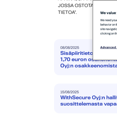
JOSSA OSTOTARJOUS OLI
TIETOA”.
We value 
We need your 
behavior on t
site navigati
clicking on t
08/08/2025
Advanced 
Sisäpiiritieto: CVC:n
1,70 euron osakekoht
Oyj:n osakkeenomistaj
15/08/2025
WithSecure Oyj:n hall
suosittelemasta vapa