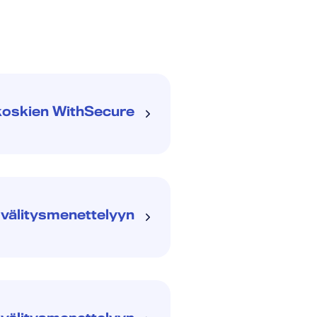
koskien WithSecure
välitysmenettelyyn