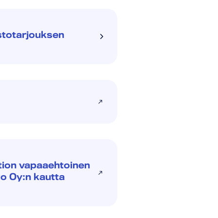
ostotarjouksen
tion vapaaehtoinen
o Oy:n kautta