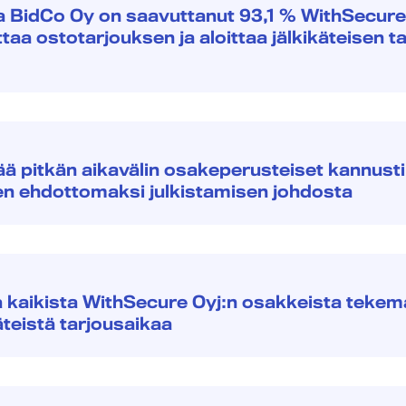
na BidCo Oy on saavuttanut 93,1 % WithSecure
aa ostotarjouksen ja aloittaa jälkikäteisen t
ä pitkän aikavälin osakeperusteiset kannusti
en ehdottomaksi julkistamisen johdosta
a kaikista WithSecure Oyj:n osakkeista teke
äteistä tarjousaikaa