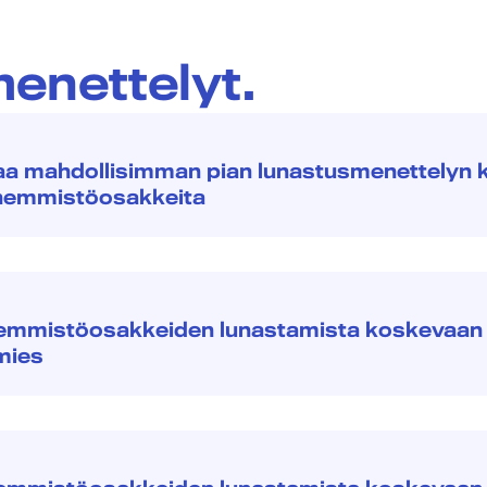
enettelyt.
taa mahdollisimman pian lunastusmenettelyn 
 vähemmistöosakkeita
emmistöosakkeiden lunastamista koskevaan 
mies