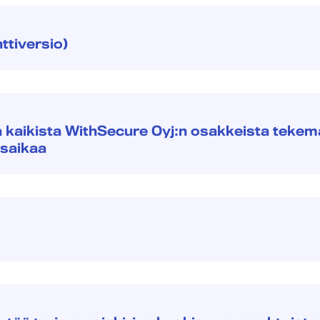
nttiversio)
a kaikista WithSecure Oyj:n osakkeista teke
usaikaa