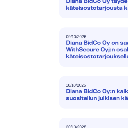
Diana BidCo Oy täyden
käteisostotarjousta k
09/10/2025
Diana BidCo Oy on saa
WithSecure Oyj:n osakk
käteisostotarjouksell
16/10/2025
Diana BidCo Oy:n kai
suositellun julkisen k
20/10/2025