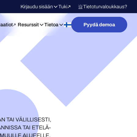
Kirjaudu sisään
Tuki
Tietoturvaloukkaus?
raatiot
Resurssit
Tietoa
Pyydä demoa
 TAI VÄLILLISESTI,
NISSA TAI ETELÄ-
 MUULLE ALUEELLE,