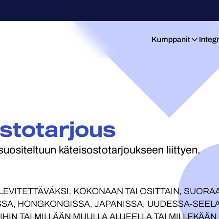
Kumppanit
Integ
stotarjous
suositeltuun käteisostotarjoukseen liittyen.
 LEVITETTÄVÄKSI, KOKONAAN TAI OSITTAIN, SUORAAN
SA, HONGKONGISSA, JAPANISSA, UUDESSA-SEELAN
IHIN TAI MILLÄÄN MUULLA ALUEELLA TAI MILLEKÄÄN