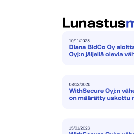
Lunastus
m
10/11/2025
Diana BidCo Oy aloit
Oyj:n jäljellä olevia
08/12/2025
WithSecure Oyj:n väh
on määrätty uskottu 
15/01/2026