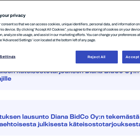
SI SOVELTUVAN LAIN VASTAINEN. LISÄTIETOJA AL
your privacy
consent so that we can access cookies, unique identifiers, personal data, and information o
his device. By clicking “Accept All Cookies”, you agree to the storing of cookies on your devi
on, analyze site usage, and assist in our marketing efforts. You can change your preferences a
he 'Advanced Settings’ icon located at the bottom left of any page.
Settings
Reject All
Accept 
 ja Risto Siilasmaan muodostama konsortio julk
aisen käteisostotarjouksen Diana BidCo Oy:n
ille
ituksen lausunto Diana BidCo Oy:n tekemästä 
aehtoisesta julkisesta käteisostotarjouksest