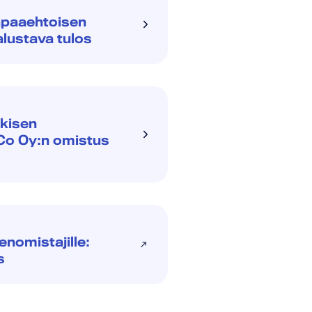
apaaehtoisen
alustava tulos
lkisen
dCo Oy:n omistus
enomistajille:
s