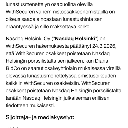
lunastusmenettelyn osapuolina olevilla
WithSecuren vähemmistöosakkeenomistajilla on
oikeus saada ainoastaan lunastushinta sen
erääntyessä ja sille maksettava korko.
Nasdaq Helsinki Oy (”
Nasdaq Helsinki
”) on
WithSecuren hakemuksesta päättänyt 24.3.2026,
että WithSecuren osakkeet poistetaan Nasdaq
Helsingin pörssilistalta sen jälkeen, kun Diana
BidCo on saanut osakeyhtiölain mukaisessa vireillä
olevassa lunastusmenettelyssä omistusoikeuden
kaikkiin WithSecuren osakkeisiin. WithSecuren
osakkeet poistetaan Nasdaq Helsingin pörssilistalta
tänään Nasdaq Helsingin julkaiseman erillisen
tiedotteen mukaisesti.
Sijoittaja- ja mediakyselyt: