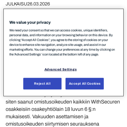
JULKAISU
26.03.2026
We value your privacy
Diana BidCo Oy on saanut omistusoikeuden
WithSecure Oyj:n vähemmistöosakkeisiin, ja
We need your consent so that we can access cookies, unique identifiers,
personal data, and information on your browsing behavior on this device. By
WithSecure Oyj:n osakkeet poistetaan
clicking “Accept All Cookies”, you agree to the storing of cookies on your
Nasdaq Helsingin pörssilistalta
device to enhance site navigation, analyze site usage, and assist in our
marketing efforts. You can change your preferences at any time by clicking on
the 'Advanced Settings’ icon located at the bottom left of any page.
Diana BidCo Oy (”
Diana BidCo
”) on asettanut
vakuuden, jonka Keskuskauppakamarin
Advanced Settings
lunastuslautakunnan nimeämä välitysoikeus on
hyväksynyt WithSecure Oyj:n (”
WithSecure
”)
Reject All
Accept All Cookies
vähemmistöosakkeita koskevan
lunastusmenettelyn yhteydessä. Diana BidCo on
siten saanut omistusoikeuden kaikkiin WithSecuren
osakkeisiin osakeyhtiölain 18 luvun 6 §:n
mukaisesti. Vakuuden asettamisen ja
omistusoikeuden siirtymisen seurauksena