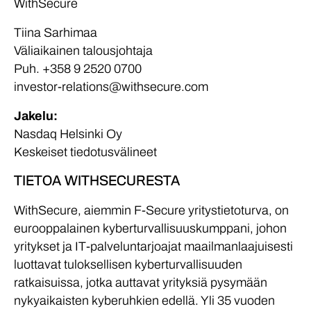
WithSecure
Tiina Sarhimaa
Väliaikainen talousjohtaja
Puh. +358 9 2520 0700
investor-relations@withsecure.com
Jakelu:
Nasdaq Helsinki Oy
Keskeiset tiedotusvälineet
TIETOA WITHSECURESTA
WithSecure, aiemmin F-Secure yritystietoturva, on
eurooppalainen kyberturvallisuuskumppani, johon
yritykset ja IT-palveluntarjoajat maailmanlaajuisesti
luottavat tuloksellisen kyberturvallisuuden
ratkaisuissa, jotka auttavat yrityksiä pysymään
nykyaikaisten kyberuhkien edellä. Yli 35 vuoden