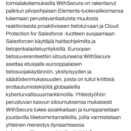
toimialakokemuksella WithSecure on rakentanut
palkitun pilvipohjaisen Elements-tuotevalikoimansa
tukemaan perustavanlaatuista muutosta
reaktiivisesta proaktiiviseen tietoturvaan ja Cloud
Protection for Salesforce -tuotteen suojaamaan
Salesforcen käyttäjiä haittaohjelmilta ja
tietojenkalasteluyrityksiltä. Euroopan
tietosuvereniteettiin sitoutuneena WithSecure
asettaa etusijalle eurooppalaisen
tietosuojakäytännön, yksityisyyden ja
säädöstenmukaisuuden, joista on tullut kriittisiä
erottautumistekijöitä globaaleilla
kyberturvallisuusmarkkinoilla. Yhteistyöhön
perustuvan kasvun sitoumuksensa mukaisesti
WithSecure tukee asiakkaitaan ja kumppaneitaan
joustavilla liiketoimintamalleilla, joilla varmistetaan
yhteinen menestys dynaamisessa