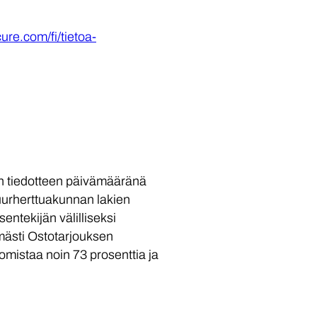
ure.com/fi/tietoa-
än tiedotteen päivämääränä
suurherttuakunnan lakien
entekijän välilliseksi
ömästi Ostotarjouksen
omistaa noin 73 prosenttia ja