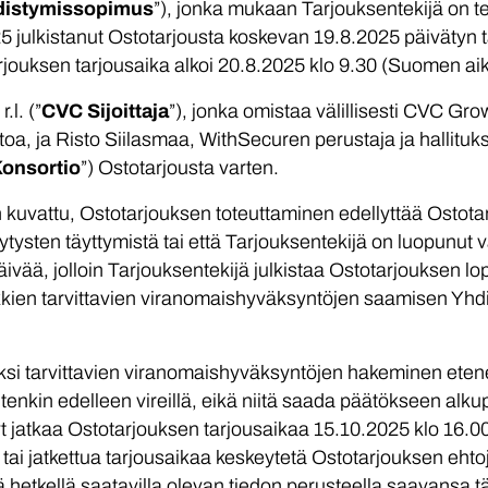
distymissopimus
”), jonka mukaan Tarjouksentekijä on t
5 julkistanut Ostotarjousta koskevan 19.8.2025 päivätyn t
arjouksen tarjousaika alkoi 20.8.2025 klo 9.30 (Suomen ai
l. (”
CVC Sijoittaja
”), jonka omistaa välillisesti CVC Gro
oa, ja Risto Siilasmaa, WithSecuren perustaja ja hallituk
onsortio
”) Ostotarjousta varten.
 kuvattu, Ostotarjouksen toteuttaminen edellyttää Ostot
ytysten täyttymistä tai että Tarjouksentekijä on luopunut 
äivää, jolloin Tarjouksentekijä julkistaa Ostotarjouksen l
kkien tarvittavien viranomaishyväksyntöjen saamisen Yh
ksi tarvittavien viranomaishyväksyntöjen hakeminen etene
tenkin edelleen vireillä, eikä niitä saada päätökseen alku
t jatkaa Ostotarjouksen tarjousaikaa 15.10.2025 klo 16.00
 tai jatkettua tarjousaikaa keskeytetä Ostotarjouksen ehto
 hetkellä saatavilla olevan tiedon perusteella saavansa täl