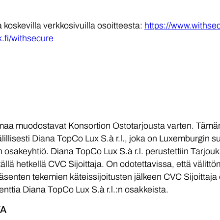
a koskevilla verkkosivuilla osoitteesta:
https://www.withsec
.fi/withsecure
lasmaa muodostavat Konsortion Ostotarjousta varten. Täm
lillisesti Diana TopCo Lux S.à r.l., joka on Luxemburgin 
osakeyhtiö. Diana TopCo Lux S.à r.l. perustettiin Tarjouks
ällä hetkellä CVC Sijoittaja. On odotettavissa, että välitt
äsenten tekemien käteissijoitusten jälkeen CVC Sijoittaja 
enttia Diana TopCo Lux S.à r.l.:n osakkeista.
TA