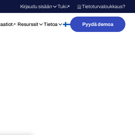
Kirjaudu sisään
Tuki
Tietoturvaloukkaus?
raatiot
Resurssit
Tietoa
Pyydä demoa