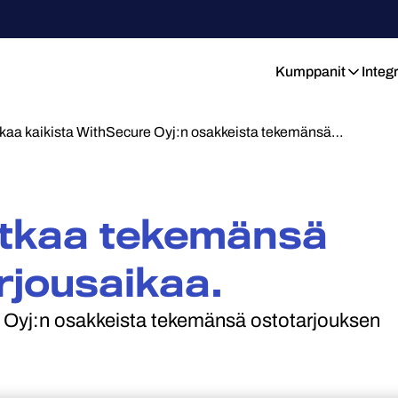
Kumppanit
Integ
kaa kaikista WithSecure Oyj:n osakkeista tekemänsä…
atkaa tekemänsä
rjousaikaa.
e Oyj:n osakkeista tekemänsä ostotarjouksen