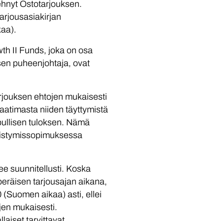
ehnyt Ostotarjouksen.
arjousasiakirjan
kaa).
wth II Funds, joka on osa
sen puheenjohtaja, ovat
arjouksen ehtojen mukaisesti
vaatimasta niiden täyttymistä
opullisen tuloksen. Nämä
distymissopimuksessa
e suunnitellusti. Koska
peräisen tarjousajan aikana,
 (Suomen aikaa) asti, ellei
jen mukaisesti.
laiset tarvittavat