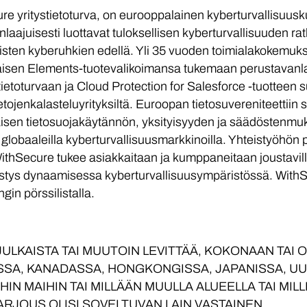
 yritystietoturva, on eurooppalainen kyberturvallisuusku
laajuisesti luottavat tuloksellisen kyberturvallisuuden rat
isten kyberuhkien edellä. Yli 35 vuoden toimialakokemuk
hjaisen Elements-tuotevalikoimansa tukemaan perustavanl
n tietoturvaan ja Cloud Protection for Salesforce -tuottee
 tietojenkalasteluyrityksiltä. Euroopan tietosuvereniteetti
aisen tietosuojakäytännön, yksityisyyden ja säädöstenmuka
itä globaaleilla kyberturvallisuusmarkkinoilla. Yhteistyöhö
hSecure tukee asiakkaitaan ja kumppaneitaan joustavilla li
stys dynaamisessa kyberturvallisuusympäristössä. WithS
gin pörssilistalla.
JULKAISTA TAI MUUTOIN LEVITTÄÄ, KOKONAAN TAI O
IASSA, KANADASSA, HONGKONGISSA, JAPANISSA, U
IHIN MAIHIN TAI MILLÄÄN MUULLA ALUEELLA TAI MI
RJOUS OLISI SOVELTUVAN LAIN VASTAINEN.