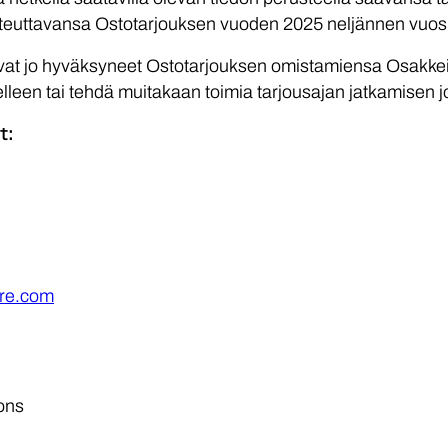
teuttavansa Ostotarjouksen vuoden 2025 neljännen vuos
vat jo hyväksyneet Ostotarjouksen omistamiensa Osakkeide
leen tai tehdä muitakaan toimia tarjousajan jatkamisen j
t:
ure.com
ons