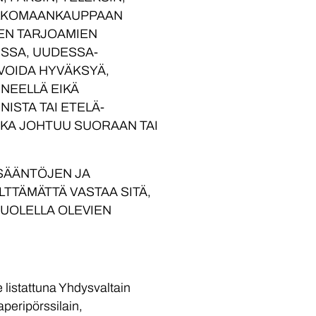
 ULKOMAANKAUPPAAN
SEN TARJOAMIEN
ISSA, UUDESSA-
 VOIDA HYVÄKSYÄ,
INEELLÄ EIKÄ
ISTA TAI ETELÄ-
OKA JOHTUU SUORAAN TAI
 SÄÄNTÖJEN JA
TTÄMÄTTÄ VASTAA SITÄ,
PUOLELLA OLEVIEN
 listattuna Yhdysvaltain
peripörssilain,