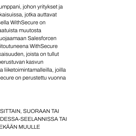
mppani, johon yritykset ja
kaisuissa, jotka auttavat
sella WithSecure on
aatuista muutosta
n suojaamaan Salesforcen
in sitoutuneena WithSecure
isuuden, joista on tullut
n perustuvan kasvun
iketoimintamalleilla, joilla
ecure on perustettu vuonna
SITTAIN, SUORAAN TAI
UDESSA-SEELANNISSA TAI
LLEKÄÄN MUULLE