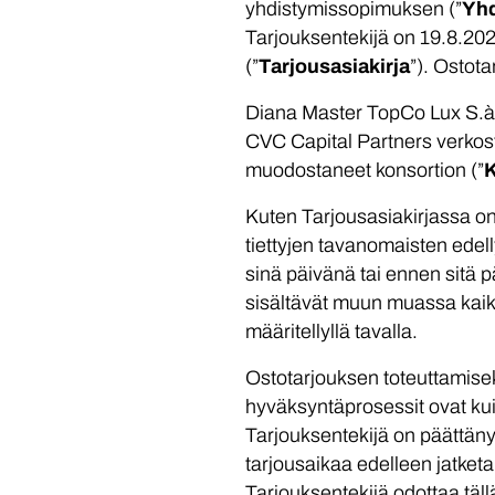
yhdistymissopimuksen (”
Yh
Tarjouksentekijä on 19.8.202
(”
Tarjousasiakirja
”). Ostot
Diana Master TopCo Lux S.à r.
CVC Capital Partners verkost
muodostaneet konsortion (”
K
Kuten Tarjousasiakirjassa on
tiettyjen tavanomaisten edell
sinä päivänä tai ennen sitä p
sisältävät muun muassa kai
määritellyllä tavalla.
Ostotarjouksen toteuttamise
hyväksyntäprosessit ovat kui
Tarjouksentekijä on päättäny
tarjousaikaa edelleen jatketa
Tarjouksentekijä odottaa tällä