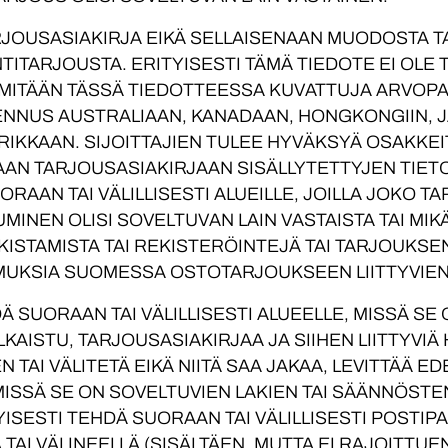
ARJOUSASIAKIRJA EIKÄ SELLAISENAAN MUODOSTA T
ITARJOUSTA. ERITYISESTI TÄMÄ TIEDOTE EI OLE 
ITÄÄN TÄSSÄ TIEDOTTEESSA KUVATTUJA ARVOPA
NUS AUSTRALIAAN, KANADAAN, HONGKONGIIN, JA
FRIKKAAN. SIJOITTAJIEN TULEE HYVÄKSYÄ OSAKKE
N TARJOUSASIAKIRJAAN SISÄLLYTETTYJEN TIETO
RAAN TAI VÄLILLISESTI ALUEILLE, JOILLA JOKO T
INEN OLISI SOVELTUVAN LAIN VASTAISTA TAI MIK
KISTAMISTA TAI REKISTERÖINTEJÄ TAI TARJOUKS
MUKSIA SUOMESSA OSTOTARJOUKSEEN LIITTYVIEN 
 SUORAAN TAI VÄLILLISESTI ALUEELLE, MISSÄ SE
ULKAISTU, TARJOUSASIAKIRJAA JA SIIHEN LIITTYV
N TAI VÄLITETÄ EIKÄ NIITÄ SAA JAKAA, LEVITTÄÄ ED
 MISSÄ SE ON SOVELTUVIEN LAKIEN TAI SÄÄNNÖSTE
ISESTI TEHDÄ SUORAAN TAI VÄLILLISESTI POSTIPA
TAI VÄLINEELLÄ (SISÄLTÄEN, MUTTA EI RAJOITTUEN