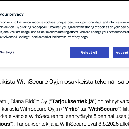
your privacy
consent so that we can access cookies, unique identifiers, personal data, and information o
his device. By clicking “Accept All Cookies”, you agree to the storing of cookies on your devi
on, analyze site usage, and assist in our marketing efforts. You can change your preferences a
he 'Advanced Settings’ icon located at the bottom left of any page.
 LEVITETTÄVÄKSI, KOKONAAN TAI OSITTAIN, SUORAAN
SA, HONGKONGISSA, JAPANISSA, UUDESSA-SEELAN
Settings
Reject All
Accept 
IHIN TAI MILLÄÄN MUULLA ALUEELLA TAI MILLEKÄÄN
SI SOVELTUVAN LAIN VASTAINEN. LISÄTIETOJA AL
aikista WithSecure Oyj:n osakkeista tekemänsä 
ettu, Diana BidCo Oy (”
Tarjouksentekijä
”) on tehnyt va
 kaikista WithSecure Oyj:n (”
Yhtiö
” tai ”
WithSecure
”) li
otka eivät ole WithSecuren tai sen tytäryhtiöiden hallussa (
jous
”). Tarjouksentekijä ja WithSecure ovat 8.8.2025 allek