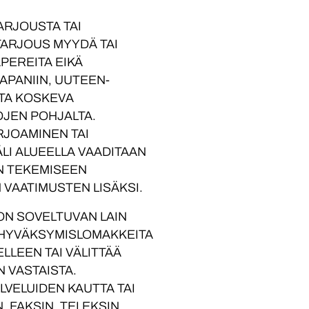
ARJOUSTA TAI
TARJOUS MYYDÄ TAI
PEREITA EIKÄ
PANIIN, UUTEEN-
ITA KOSKEVA
JEN POHJALTA.
ARJOAMINEN TAI
ÄLI ALUEELLA VAADITAAN
EN TEKEMISEEN
VAATIMUSTEN LISÄKSI.
 ON SOVELTUVAN LAIN
IÄ HYVÄKSYMISLOMAKKEITA
ELLEEN TAI VÄLITTÄÄ
N VASTAISTA.
LVELUIDEN KAUTTA TAI
, FAKSIN, TELEKSIN,