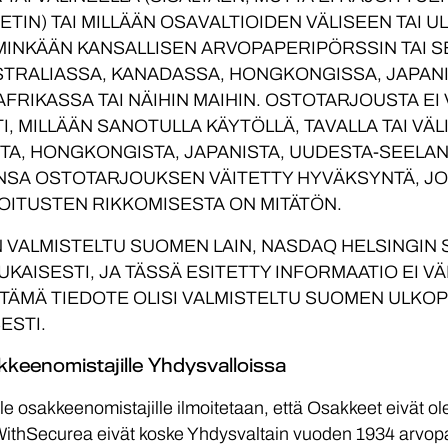
ETIN) TAI MILLÄÄN OSAVALTIOIDEN VÄLISEEN TAI
I MINKÄÄN KANSALLISEN ARVOPAPERIPÖRSSIN TAI 
STRALIASSA, KANADASSA, HONGKONGISSA, JAPAN
AFRIKASSA TAI NÄIHIN MAIHIN. OSTOTARJOUSTA EI
I, MILLÄÄN SANOTULLA KÄYTÖLLÄ, TAVALLA TAI VÄL
TA, HONGKONGISTA, JAPANISTA, UUDESTA-SEELANN
ANSA OSTOTARJOUKSEN VÄITETTY HYVÄKSYNTÄ, J
JOITUSTEN RIKKOMISESTA ON MITÄTÖN.
 VALMISTELTU SUOMEN LAIN, NASDAQ HELSINGIN
ISESTI, JA TÄSSÄ ESITETTY INFORMAATIO EI VÄL
OS TÄMÄ TIEDOTE OLISI VALMISTELTU SUOMEN ULKO
ESTI.
kkeenomistajille Yhdysvalloissa
e osakkeenomistajille ilmoitetaan, että Osakkeet eivät ole
WithSecurea eivät koske Yhdysvaltain vuoden 1934 arvopa