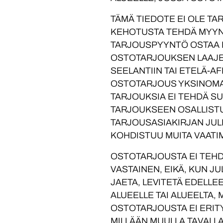
TÄMÄ TIEDOTE EI OLE T
KEHOTUSTA TEHDÄ MYYNT
TARJOUSPYYNTÖ OSTAA M
OSTOTARJOUKSEN LAAJEN
SEELANTIIN TAI ETELÄ-A
OSTOTARJOUS YKSINOMAA
TARJOUKSIA EI TEHDÄ SUO
TARJOUKSEEN OSALLISTUM
TARJOUSASIAKIRJAN JUL
KOHDISTUU MUITA VAATI
OSTOTARJOUSTA EI TEHDÄ
VASTAINEN, EIKÄ, KUN J
JAETA, LEVITETÄ EDELLEE
ALUEELLE TAI ALUEELTA,
OSTOTARJOUSTA EI ERITY
MILLÄÄN MUULLA TAVALLA 