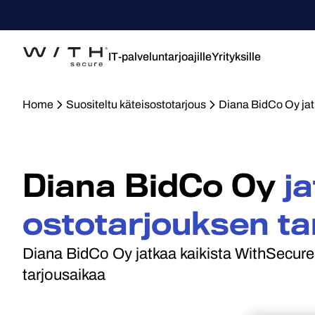
IT-palveluntarjoajille
Yrityksille
Home
Suositeltu käteisostotarjous
Diana BidCo Oy jat
Diana BidCo Oy
j
ostotarjouksen ta
Diana BidCo Oy jatkaa kaikista WithSecur
tarjousaikaa