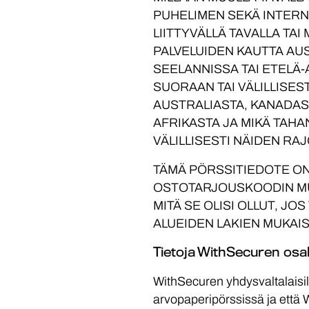
PUHELIMEN SEKÄ INTERN
LIITTYVÄLLÄ TAVALLA TA
PALVELUIDEN KAUTTA AU
SEELANNISSA TAI ETELÄ-
SUORAAN TAI VÄLILLISEST
AUSTRALIASTA, KANADAS
AFRIKASTA JA MIKÄ TAH
VÄLILLISESTI NÄIDEN RA
TÄMÄ PÖRSSITIEDOTE ON
OSTOTARJOUSKOODIN MUKA
MITÄ SE OLISI OLLUT, J
ALUEIDEN LAKIEN MUKAIS
Tietoja WithSecuren osa
WithSecuren yhdysvaltalaisill
arvopaperipörssissä ja että 