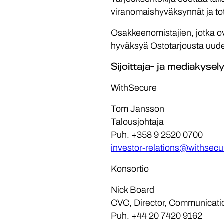
viranomaishyväksynnät ja to
Osakkeenomistajien, jotka o
hyväksyä Ostotarjousta uudel
Sijoittaja- ja mediakysely
WithSecure
Tom Jansson
Talousjohtaja
Puh. +358 9 2520 0700
investor-relations@withsec
Konsortio
Nick Board
CVC, Director, Communicati
Puh. +44 20 7420 9162