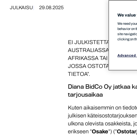
JULKAISU
29.08.2025
We value 
We need your 
behavior on t
site navigati
clicking on t
EI JULKISTETTAVAKSI TAI
AUSTRALIASSA, KANADAS
Advanced 
AFRIKASSA TAI NÄIHIN MA
JOSSA OSTOTARJOUS OLI
TIETOA”.
Diana BidCo Oy jatkaa k
tarjousaikaa
Kuten aikaisemmin on tiedot
julkisen käteisostotarjouksen
ulkona olevista osakkeista, j
erikseen ”
Osake
”) (”
Ostotar