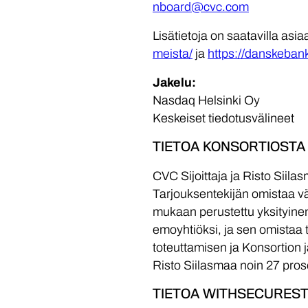
nboard@cvc.com
Lisätietoja on saatavilla asia
meista/
ja
https://danskebank
Jakelu:
Nasdaq Helsinki Oy
Keskeiset tiedotusvälineet
TIETOA KONSORTIOSTA
CVC Sijoittaja ja Risto Sii
Tarjouksentekijän omistaa vä
mukaan perustettu yksityinen 
emoyhtiöksi, ja sen omistaa t
toteuttamisen ja Konsortion j
Risto Siilasmaa noin 27 pros
TIETOA WITHSECURES