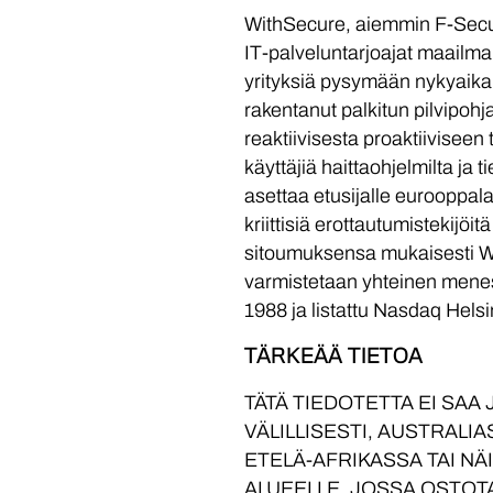
WithSecure, aiemmin F-Secure
IT-palveluntarjoajat maailman
yrityksiä pysymään nykyaika
rakentanut palkitun pilvipo
reaktiivisesta proaktiivisee
käyttäjiä haittaohjelmilta ja
asettaa etusijalle eurooppal
kriittisiä erottautumistekijö
sitoumuksensa mukaisesti Wit
varmistetaan yhteinen mene
1988 ja listattu Nasdaq Helsin
TÄRKEÄÄ TIETOA
TÄTÄ TIEDOTETTA EI SAA 
VÄLILLISESTI, AUSTRAL
ETELÄ-AFRIKASSA TAI NÄ
ALUEELLE, JOSSA OSTOTA