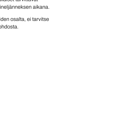
ineljänneksen aikana.
n osalta, ei tarvitse
ohdosta.