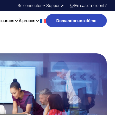
Se connecter
Support
En cas d'incident?
sources
À propos
Demander une démo