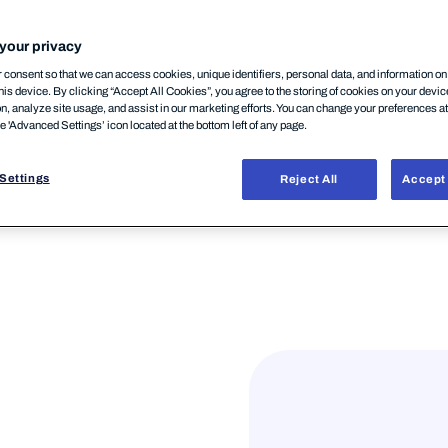
your privacy
consent so that we can access cookies, unique identifiers, personal data, and information o
his device. By clicking “Accept All Cookies”, you agree to the storing of cookies on your devi
on, analyze site usage, and assist in our marketing efforts. You can change your preferences a
he 'Advanced Settings’ icon located at the bottom left of any page.
Settings
Reject All
Accept 