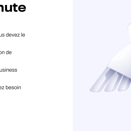
nute
us devez le
ion de
business
ez besoin