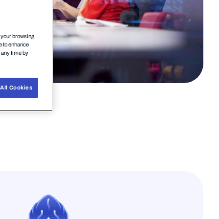
n your browsing
ce to enhance
t any time by
All Cookies