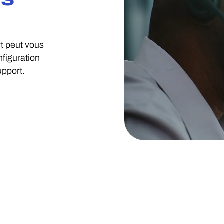
rt peut vous
nfiguration
upport.