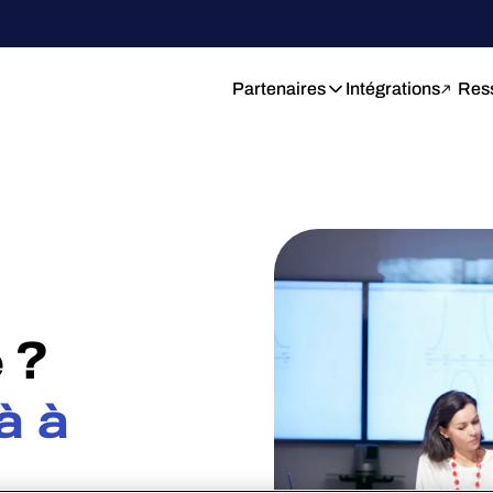
Partenaires
Intégrations
Res
 ?
à à