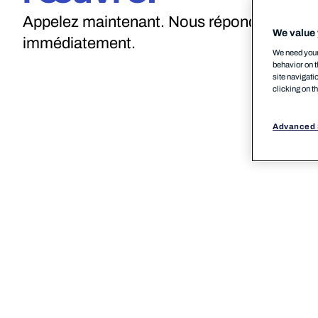
Appelez maintenant. Nous répondons
We value 
immédiatement.
We need your 
behavior on t
site navigati
clicking on t
Advanced 