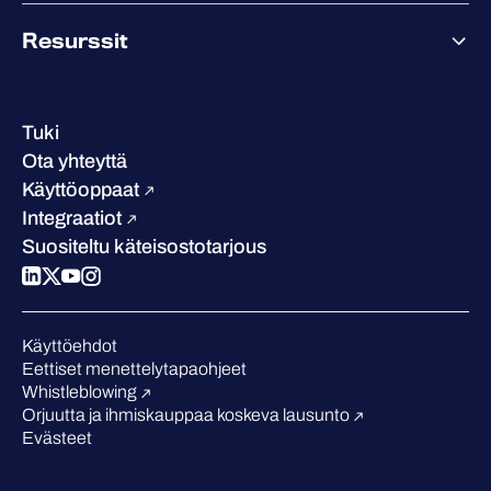
Tietoa WithSecuresta
Resurssit
Saavutukset ja sertifikaatit
Yhteystiedot ja toimipisteet
Referenssitarinat
Johto
Asiakastarinat
Ura
Tuki
W/Labs
Vastuullisuus
Ota yhteyttä
Blogi
Vertaa meitä
Käyttöoppaat
Podcastit
Integraatiot
Tapahtumat
Suositeltu käteisostotarjous
Webinaarit
Medialle
Tunnustukset alalta
Käyttöehdot
Eettiset menettelytapaohjeet
Whistleblowing
Orjuutta ja ihmiskauppaa koskeva lausunto
Evästeet