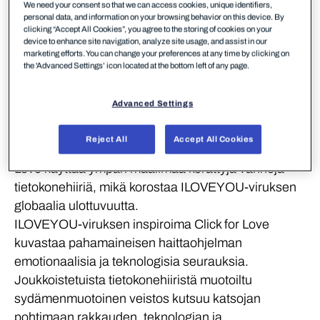
We need your consent so that we can access cookies, unique identifiers,
personal data, and information on your browsing behavior on this device. By
clicking “Accept All Cookies”, you agree to the storing of cookies on your
Tietoa
taiteilijasta
device to enhance site navigation, analyze site usage, and assist in our
marketing efforts. You can change your preferences at any time by clicking on
the 'Advanced Settings’ icon located at the bottom left of any page.
Hugo Lankinen, Kasper Hildén / TAiKOA
Taiteilijat / luova studio
Advanced Settings
Hugo Lankinen ja Kasper Hildén TAiKOAsta luovat
Reject All
Accept All Cookies
veistosteoksia kierrätetystä teknologiasta. Click for
Love käyttää ympäri maailmaa kerättyjä vanhoja
tietokonehiiriä, mikä korostaa ILOVEYOU-viruksen
globaalia ulottuvuutta.
ILOVEYOU-viruksen inspiroima Click for Love
kuvastaa pahamaineisen haittaohjelman
emotionaalisia ja teknologisia seurauksia.
Joukkoistetuista tietokonehiiristä muotoiltu
sydämenmuotoinen veistos kutsuu katsojan
pohtimaan rakkauden, teknologian ja