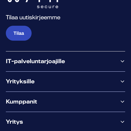
Tilaa uutiskirjeemme
Tilaa
IT-palveluntarjoajille
Miksi WithSecure?
Yrityksille
Elements
Kumppanit
XM
XDR
Kumppanitarjonta
Co-Security
Yritys
Palvelut menestykseen
Co-Growth Community