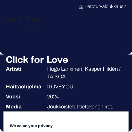
Tietoturvaloukkaus?
Click for Love
Artisti
Hugo Lankinen, Kasper Hildén /
TAiKOA
Haittaohjelma
ILOVEYOU
Vuosi
2024
Media
Joukkoistetut tietokonehiiret,
akryyli, metalli
We value your privacy