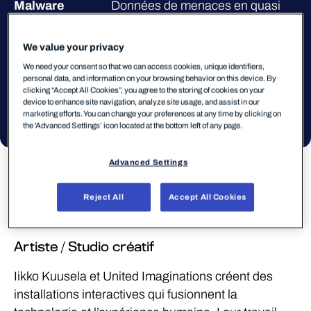
Malware
Données de menaces en quasi
temps réel
Année
2024
We value your privacy
We need your consent so that we can access cookies, unique identifiers,
Matière
Installation interactive avec écran
personal data, and information on your browsing behavior on this device. By
LCD, ordinateur et capteur de
clicking “Accept All Cookies”, you agree to the storing of cookies on your
device to enhance site navigation, analyze site usage, and assist in our
reconnaissance gestuelle.
marketing efforts. You can change your preferences at any time by clicking on
the 'Advanced Settings’ icon located at the bottom left of any page.
Advanced Settings
À propos de
l’artiste
Reject All
Accept All Cookies
Iikko Kuusela / United Imaginations
Artiste / Studio créatif
Iikko Kuusela et United Imaginations créent des
installations interactives qui fusionnent la