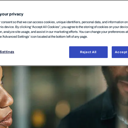
your privacy
consent so that we can access cookies, unique identifiers, personal data, and information o
his device. By clicking “Accept All Cookies”, you agree to the storing of cookies on your devi
on, analyze site usage, and assist in our marketing efforts. You can change your preferences a
he 'Advanced Settings’ icon located at the bottom left of any page.
Settings
Reject All
Accept 