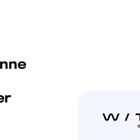
enne
er