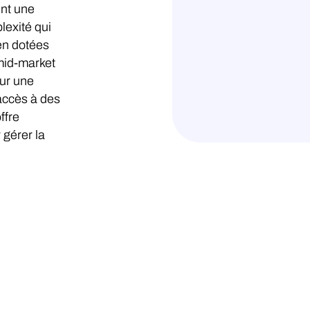
ent une
lexité qui
en dotées
mid-market
sur une
 accès à des
ffre
 gérer la