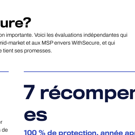
ure?
on importante. Voici les évaluations indépendantes qui
id-market et aux MSP envers WithSecure, et qui
e tient ses promesses.
7
récompe
es
r
s de
100 % de protection, année ap