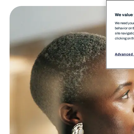
We value 
We need your 
behavior on t
site navigati
clicking on t
Advanced 