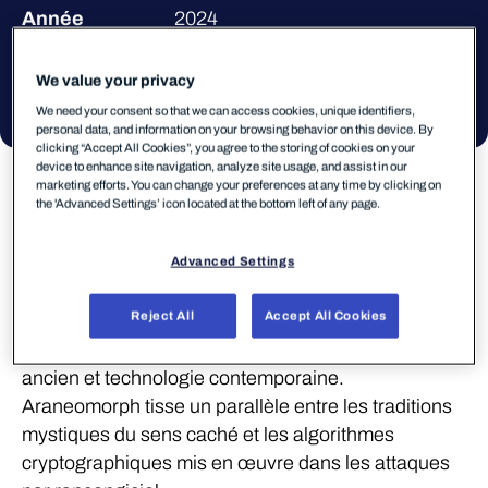
Année
2024
Matière
Impression 3D, bronze,
We value your privacy
contreplaqué, caméra, LED
We need your consent so that we can access cookies, unique identifiers,
personal data, and information on your browsing behavior on this device. By
clicking “Accept All Cookies”, you agree to the storing of cookies on your
device to enhance site navigation, analyze site usage, and assist in our
marketing efforts. You can change your preferences at any time by clicking on
the 'Advanced Settings’ icon located at the bottom left of any page.
À propos de
l’artiste
Joey Holder
Advanced Settings
Artiste
Reject All
Accept All Cookies
Joey Holder est une artiste qui mêle symbolisme
ancien et technologie contemporaine.
Araneomorph tisse un parallèle entre les traditions
mystiques du sens caché et les algorithmes
cryptographiques mis en œuvre dans les attaques