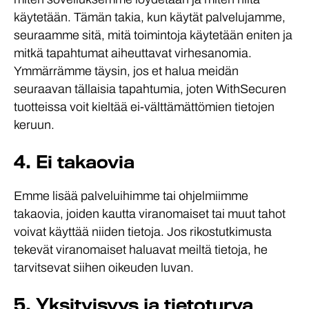
käytetään. Tämän takia, kun käytät palvelujamme,
seuraamme sitä, mitä toimintoja käytetään eniten ja
mitkä tapahtumat aiheuttavat virhesanomia.
Ymmärrämme täysin, jos et halua meidän
seuraavan tällaisia tapahtumia, joten WithSecuren
tuotteissa voit kieltää ei-välttämättömien tietojen
keruun.
4. Ei takaovia
Emme lisää palveluihimme tai ohjelmiimme
takaovia, joiden kautta viranomaiset tai muut tahot
voivat käyttää niiden tietoja. Jos rikos­tutkimusta
tekevät viranomaiset haluavat meiltä tietoja, he
tarvitsevat siihen oikeuden luvan.
5. Yksityisyys ja tietoturva