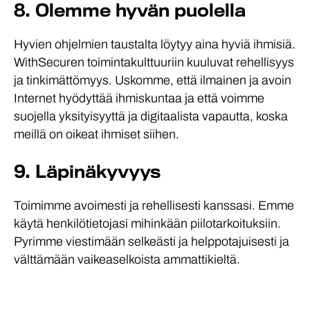
8. Olemme hyvän puolella
Hyvien ohjelmien taustalta löytyy aina hyviä ihmisiä.
WithSecuren toiminta­kulttuuriin kuuluvat rehellisyys
ja tinkimättömyys. Uskomme, että ilmainen ja avoin
Internet hyödyttää ihmiskuntaa ja että voimme
suojella yksityisyyttä ja digitaalista vapautta, koska
meillä on oikeat ihmiset siihen.
9. Läpinäkyvyys
Toimimme avoimesti ja rehellisesti kanssasi. Emme
käytä henkilö­tietojasi mihinkään piilo­­tarkoituksiin.
Pyrimme viestimään selkeästi ja helppo­tajuisesti ja
välttämään vaikea­selkoista ammattikieltä.