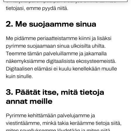
on tarjota parempaa palvelua: jos emme tarvitse
tietojasi, emme pyydä niitä.
2. Me suojaamme sinua
Me pidämme periaatteistamme kiinni ja lisäksi
pyrimme suojaamaan sinua ulkoisilta uhilta.
Teemme tämän palveluillamme ja jakamalla
näkemyksiämme digitaalisista eko­systeemeistä.
Digitaalisen elämäsi ei kuulu kenellekään muulle
kuin sinulle.
3. Päätät itse, mitä tietoja
annat meille
Pyrimme kehittämään palvelujamme ja
viestintäämme, minkä takia keräämme tietoja siitä,
miten sovelluksemme löydetään ja miten niitä