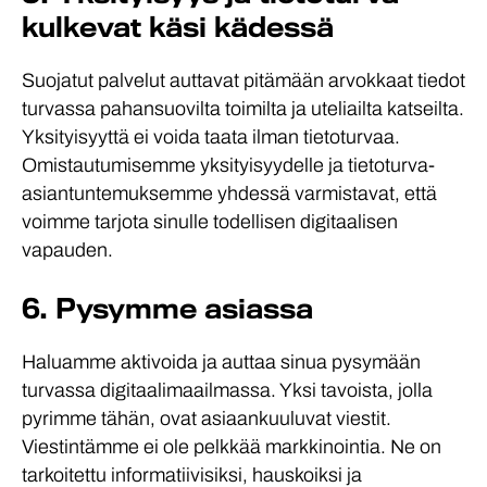
kulkevat käsi kädessä
Suojatut palvelut auttavat pitämään arvokkaat tiedot
turvassa pahan­suovilta toimilta ja uteliailta katseilta.
Yksityisyyttä ei voida taata ilman tieto­turvaa.
Omistautumisemme yksityisyydelle ja tietoturva-
asian­tuntemuksemme yhdessä varmistavat, että
voimme tarjota sinulle todellisen digitaalisen
vapauden.
6. Pysymme asiassa
Haluamme aktivoida ja auttaa sinua pysymään
turvassa digitaali­maailmassa. Yksi tavoista, jolla
pyrimme tähän, ovat asiaan­kuuluvat viestit.
Viestintämme ei ole pelkkää markkinointia. Ne on
tarkoitettu informatiivisiksi, hauskoiksi ja