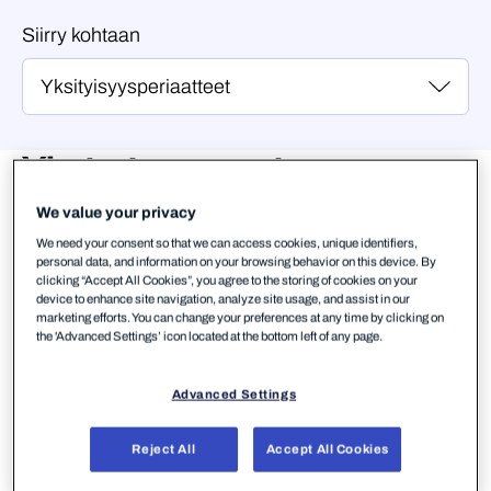
Siirry kohtaan
Yksityisyys­periaatteet
We value your privacy
1. Kunnioitamme oikeuttasi
We need your consent so that we can access cookies, unique identifiers,
yksityisyyteen
personal data, and information on your browsing behavior on this device. By
clicking “Accept All Cookies”, you agree to the storing of cookies on your
device to enhance site navigation, analyze site usage, and assist in our
marketing efforts. You can change your preferences at any time by clicking on
Yksityisyytesi kunnioittaminen on ensi­arvoista
the 'Advanced Settings’ icon located at the bottom left of any page.
toiminnassamme. Osoittamasi luottamus on
tärkeää meille. Mielestämme henkilö­tietosi ja
Advanced Settings
digitaalisen sisältösi hallinta kuuluu sinulle ja
meidän tehtävämme on estää niiden luvaton käyttö.
Reject All
Accept All Cookies
Kun pyydämme tietoja sinulta, tarkoituksenamme