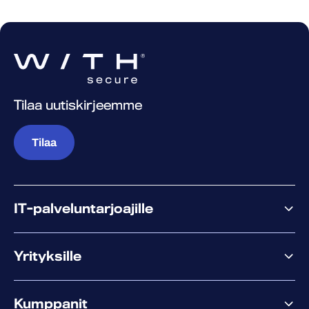
Tilaa uutiskirjeemme
Tilaa
IT-palveluntarjoajille
Miksi WithSecure?
Yrityksille
Elements
Kumppanit
XM