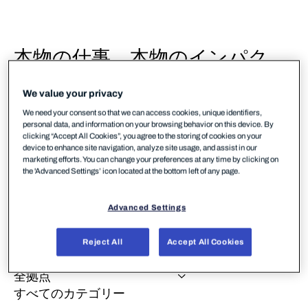
本物の仕事。本物のインパク
ト。
WithSecureで。
We value your privacy
脅威ハンターや開発者からマーケターやカスタマ
We need your consent so that we can access cookies, unique identifiers,
ーサクセスマネージャーまで、当社はサイバーセ
personal data, and information on your browsing behavior on this device. By
clicking “Accept All Cookies”, you agree to the storing of cookies on your
キュリティで意味のある仕事をしたい人を常に求
device to enhance site navigation, analyze site usage, and assist in our
めています。下記の募集中のポジションをご覧い
marketing efforts. You can change your preferences at any time by clicking on
the 'Advanced Settings’ icon located at the bottom left of any page.
ただき、あなたのキャリアを進めたい方向に合っ
たものを見つけて、最初の一歩を踏み出してくだ
Advanced Settings
さい。あとは私たちにお任せください。
Reject All
Accept All Cookies
全拠点
すべてのカテゴリー