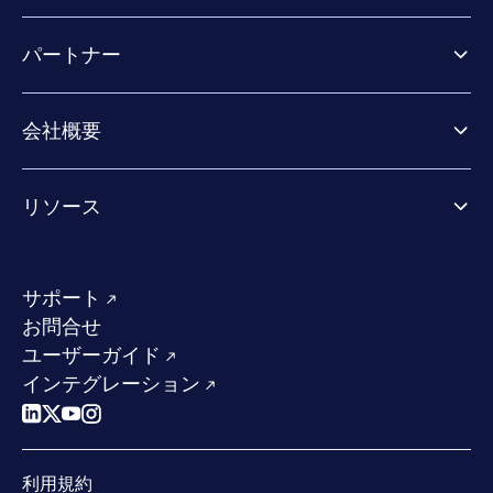
ビジネス向け製品
パートナー
Exposure Management
Extended Detection & Response
パートナー向け製品
Co-Security Services
会社概要
パートナーの成功のためのサービス
Co-growth community
WithSecureについて
リソース
業界での評価／認定／お客様の声
当社のコンタクト先
リソースハブ
当社のリーダーシップ
成功事例
求人情報
サポート
W/Labs
サステナビリティ
お問合せ
ブログ
競合他社との比較
ユーザーガイド
ポッドキャスト
インテグレーション
イベント
ウェビナー
プレスルーム
利用規約
業界での 評価