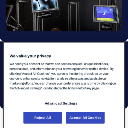
Virus Archive
アーティスト
Mikko Hyppönen & danooct1
We value your privacy
We need your consent so that we can access cookies, unique identifiers,
マルウェア
複数のマルウェア (1987–2024)
personal data, and information on your browsing behavior on this device. By
clicking “Accept All Cookies”, you agree to the storing of cookies on your
年
1987–2024
device to enhance site navigation, analyze site usage, and assist in our
marketing efforts. You can change your preferences at any time by clicking on
媒体
タブレット上のデジタル記録、
the 'Advanced Settings’ icon located at the bottom left of any page.
金属
Advanced Settings
Reject All
Accept All Cookies
アーティスト
について