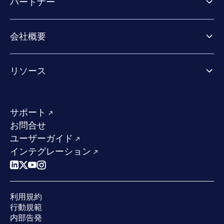
パートナー
Exposure Management
Extended Detection & Response
パートナー向け製品
Co-Security Services
会社概要
パートナーの成功のためのサービス
Co-growth community
WithSecureについて
リソース
業界での評価／認定／お客様の声
当社のコンタクト先
リソースハブ
当社のリーダーシップ
成功事例
求人情報
サポート
W/Labs
サステナビリティ
お問合せ
ブログ
競合他社との比較
ユーザーガイド
ポッドキャスト
インテグレーション
イベント
ウェビナー
プレスルーム
利用規約
業界での 評価
行動規範
内部告発