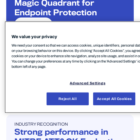
Magic Quadrant for
Endpoint Protection
もっと読む
We value your privacy
We need your consent so that we can access cookies, unique identifiers, personal dat
on your browsing behavior on this device. By clicking “Accept All Cookies”, you agree t
INDUSTRY RECOGNITION
INDUSTRY RECOGNITION
cookies on your device to enhance site navigation, analyze site usage, and assist in o
AI Excellence Award for
You can change your preferences at any time by clicking on the 'Advanced Settings’ ic
bottom left of any page.
WithSecure’s intelligent
agent
Advanced Settings
もっと読む
Reject All
Accept All Cookies
INDUSTRY RECOGNITION
INDUSTRY RECOGNITION
Strong performance in