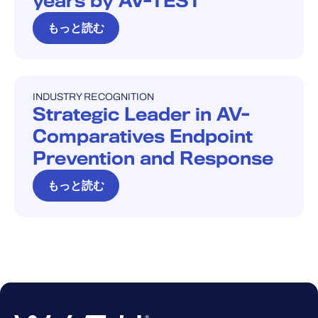
years by AV-TEST
もっと読む
INDUSTRY RECOGNITION
INDUSTRY RECOGNITION
Strategic Leader in AV-
Comparatives Endpoint
Prevention and Response
もっと読む