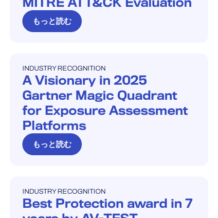
MITRE ATT&CK Evaluation
もっと読む
INDUSTRY RECOGNITION
INDUSTRY RECOGNITION
A Visionary in 2025
Gartner Magic Quadrant
for Exposure Assessment
Platforms
もっと読む
INDUSTRY RECOGNITION
INDUSTRY RECOGNITION
Best Protection award in 7