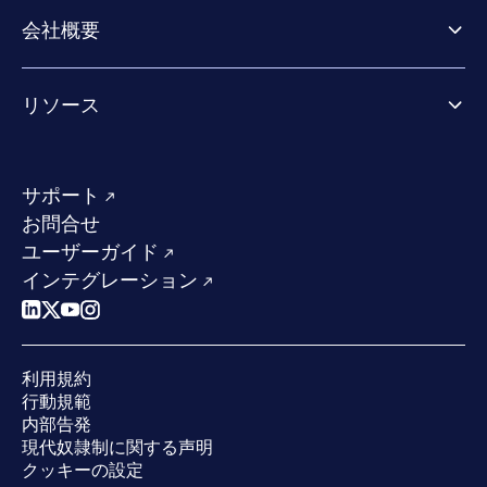
パートナー向け製品
Co-Security Services
会社概要
パートナーの成功のためのサービス
Co-growth community
WithSecureについて
リソース
業界での評価／認定／お客様の声
当社のコンタクト先
リソースハブ
当社のリーダーシップ
成功事例
求人情報
サポート
W/Labs
サステナビリティ
お問合せ
ブログ
競合他社との比較
ユーザーガイド
ポッドキャスト
インテグレーション
イベント
ウェビナー
プレスルーム
利用規約
業界での 評価
行動規範
内部告発
現代奴隷制に関する声明
クッキーの設定