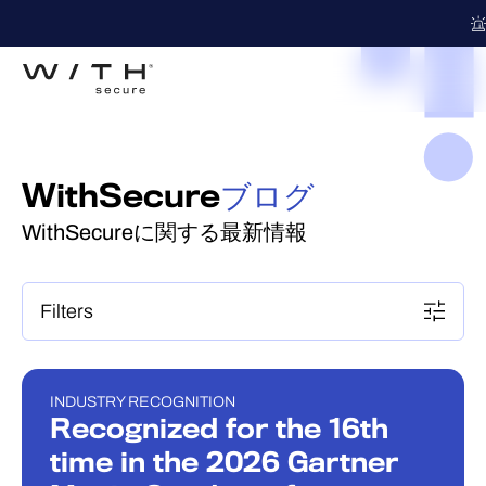
WithSecure
ブログ
WithSecureに関する最新情報
Filters
INDUSTRY RECOGNITION
INDUSTRY RECOGNITION
Recognized for the 16th
time in the 2026 Gartner