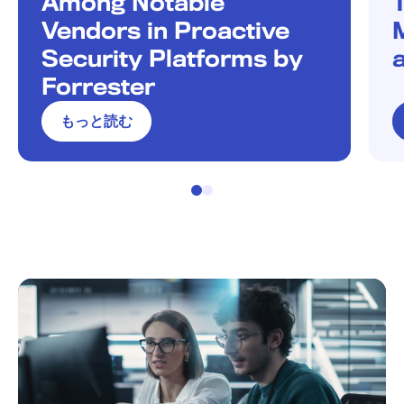
Among Notable
Vendors in Proactive
Security Platforms by
Forrester
もっと読む