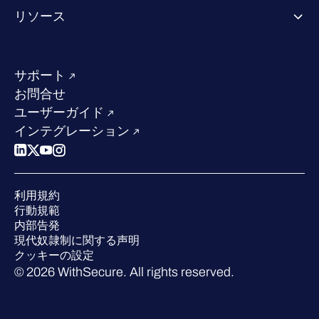
WithSecureについて
リソース
業界での評価／認定／お客様の声
当社のコンタクト先
リソースハブ
当社のリーダーシップ
成功事例
求人情報
サポート
W/Labs
サステナビリティ
お問合せ
ブログ
競合他社との比較
ユーザーガイド
ポッドキャスト
インテグレーション
イベント
ウェビナー
プレスルーム
利用規約
業界での 評価
行動規範
内部告発
現代奴隷制に関する声明
クッキーの設定
© 2026 WithSecure. All rights reserved.