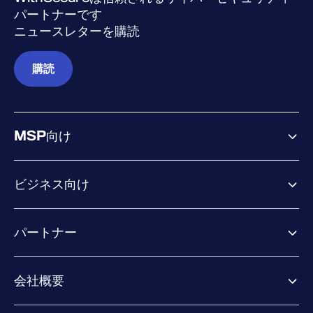
パートナーです
ニュースレターを購読
購読
MSP向け
ビジネス向け
ビジネス向け製品
パートナー
Exposure Management
Extended Detection & Response
パートナー向け製品
Co-Security Services
会社概要
パートナーの成功のためのサービス
Co-growth community