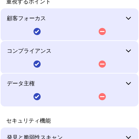
重視するポイント
顧客フォーカス
単なるスキャナーではな
専門ツール。専門チーム
く、コ・セキュリティパ
が必要。
コンプライアンス
ートナーによるエクスポ
XM Cyber、Pentera、
ージャー管理。
Outpost24などのベンダ
WithSecureは、結果を
ーは、攻撃シミュレーシ
脆弱性の発見からリスク
コンプライアンスのギャ
解釈して対応するための
ョン、侵害検証、ペネト
ベースのコンプライアン
ップが残る。
専門チームを前提とした
レーションテストといっ
データ主権
ス成果へ。
スタンドアロンのスキャ
た狭い専門機能に焦点を
専門的なエクスポージャ
ンツールとしてではな
多くのスキャナーが脆弱
当てており、発見した内
ーベンダーは、価値ある
く、より広範なコ・セキ
性を表面化させてコンプ
容に基づいて行動するた
攻撃経路と侵害シミュレ
ヨーロッパ国境を越えな
専門機能。主権は後付
ュリティパートナーシッ
ライアンス作業を顧客に
めのツール、統合、専門
ーションの洞察を提供し
いエクスポージャー管
け。
プの一部として継続的な
戻すのに対し、
知識をすでに持っている
ますが、NIS2、
理。
セキュリティ機能
エクスポージャー管理を
WithSecureはエクスポ
ことを前提としていま
DORA、GDPRが要求す
XM Cyberはイスラエル
提供します。中堅・中小
ージャーの発見を
WithSecureは、EU法と
す。専任のセキュリティ
るマネージドコンプライ
に本社を置き、Pentera
企業やMSPは、ほとん
NIS2、DORA、GDPR
EUガバナンスの下、ヨ
機能を持たない中堅・中
アンスサービス、インシ
はイスラエルで設立され
発見と脆弱性スキャン