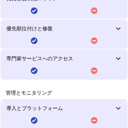
どの脆弱性スキャナーが
の義務に直接結び付けま
ーロッパ国境内でのみデ
小企業にとって、これら
デント報告サポート、規
米国で上場しており、
対象としている専門家を
す — マネージドサービ
ータ処理、サービス提
は能力を追加せずにイン
制文書化を提供するベン
Outpost24はスウェーデ
雇用することなく、単一
ス、インシデント報告サ
供、アナリストが活動す
サイトを追加するソリュ
ダーはありません。コン
ンに本社を置きながらも
内側から外側まで、完全
攻撃シミュレーションの
プラットフォーム上で専
ポート、規制文書化がパ
る、完全にEU内でエク
ーションです。
プライアンス目的でこれ
グローバルインフラで運
な攻撃対象領域の可視
み。発見なし。スキャン
門家のガイダンスとオン
ートナーシップに組み込
スポージャー管理を提供
らのツールを使用する組
営しています — いずれ
優先順位付けと修復
化。
なし。修復なし。
デマンドサービスを受け
まれています。脆弱性を
します。ほとんどの脆弱
織は、シミュレーション
もヨーロッパのデータ主
られます。
知ることとコンプライア
性スキャナーがヨーロッ
の結果と監査可能な規制
権を基本原則として設計
WithSecureは、デバイ
XM Cyber、Pentera、
ンスを実証することの間
パのデータレジデンシー
成果との間の点をつなぐ
されていません。NIS2
ス、ネットワーク、アイ
Outpost24などの専門ベ
スキャンだけではない。
断片化されたツール。攻
のギャップこそが、
をオプションとして提供
責任があります — 専任
サプライチェーンリスク
デンティティ、クラウド
ンダーは、攻撃経路シミ
シミュレーション。優先
撃経路はシミュレーショ
WithSecureが働く場所
するのに対し、
の内部リソースなしでは
評価とGDPRデータ処理
プラットフォーム全体に
ュレーションと侵害検証
専門家サービスへのアクセス
順位付け。修復。
ン。修復ガイダンスは不
であり、止まる場所では
WithSecureはヨーロッ
重大な取り組みとなりま
義務が実証された主権を
わたる広範なエクスポー
に焦点を当てています
在。
ありません。
パの主権をデフォルトと
す。
必要とする組織にとっ
ジャー管理カバレッジを
WithSecure Elements
— 脆弱性の発見やスキ
して提供します —
て、統合依存性を中心に
提供します。エージェン
XMは、特許出願中のAI
ャンではありません。発
XM Cyber、Pentera、
柔軟なティア、EUチー
マネージドサービスな
CLOUD法へのエクスポ
構築された専門ポイント
トおよびネットワークベ
ベースの攻撃パスシミュ
見スキャン、認証済み評
Outpost24などの専門ベ
ム、インシデント対応込
し。専門的なインサイト
ージャーなし、契約上の
ソリューションは、まさ
ースのスキャンには、発
レーションを使用して、
価、Webアプリケーショ
ンダーは、攻撃経路シミ
み。
のみ。
回避策も不要です。
にヨーロッパの規制が対
管理とモニタリング
見スキャン、システムス
攻撃者が環境内をどのよ
ンスキャン、外部攻撃対
ュレーションと侵害検証
処するよう設計された種
キャン、認証スキャン、
うに移動するかを継続的
オンデマンドの
象領域マッピングはあり
を提供します — 優先順
MDRやマネージドサー
類のサードパーティエク
脆弱性検証、Webアプリ
にモデル化します —
Elevate、コ・モニタリ
ません。これらのツール
位付けのための価値ある
ビスなし — 一般的に、
導入とプラットフォーム
スポージャーをもたらし
ケーションスキャンが含
CVSSの重大度だけでな
ング、フル24時間365日
は、別のプラットフォー
入力ですが、組み込みの
シミュレーションと検証
ます。
まれます。外部攻撃対象
く、悪用可能性、攻撃者
MDR、プロアクティブ
ムがすでに完全な資産と
修復管理、自動パッチ展
の結果から価値を引き出
領域マッピングにより、
の動機、ビジネスインパ
なInfiniteまで、柔軟なコ
脆弱性の可視性を提供し
開、または別のツールセ
すために顧客が独自のセ
1つのエージェント。1
統合依存。サードパーテ