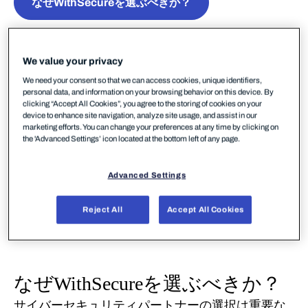
なぜWithSecureを選ぶべきか？
We value your privacy
We need your consent so that we can access cookies, unique identifiers,
personal data, and information on your browsing behavior on this device. By
clicking “Accept All Cookies”, you agree to the storing of cookies on your
device to enhance site navigation, analyze site usage, and assist in our
marketing efforts. You can change your preferences at any time by clicking on
the 'Advanced Settings’ icon located at the bottom left of any page.
Advanced Settings
Reject All
Accept All Cookies
なぜ
WithSecure
を選ぶべきか？
サイバーセキュリティパートナーの選択は重要な