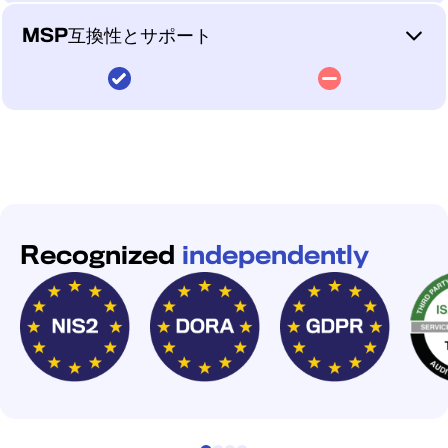
インターネットとWeb脅
クトに基づいてエクスポ
セキュリティティアを提
ていることを前提として
ットなしで結果をクロー
キュリティ運用能力を持
つのポータル。すべて込
ィリスクと複雑さを追
威評価が追加されます
ージャーをスコアリング
供する唯一のベンダー
おり — スキャンプログ
ズする機能なしで提供さ
つことを必要とする専門
MSP互換性とサポート
み。
加。
— 内側から外側へ、外
し可視化します。優先順
— インシデント対応込
ラムの上にシミュレーシ
れます。シミュレーショ
プラットフォームです。
側から内側への完全な可
位付けと修復管理は標準
みで、脅威ハンターは完
ョンを追加するものであ
ンはリスクの所在を教え
単一のクラウドネイティ
設計上統合に依存 — 機
視性を提供します。
で組み込まれており、自
全にヨーロッパ内に配
り、その必要性を置き換
てくれます。
ブElementsプラットフ
能するために既存のセキ
初日からMSP対応。後
高い専門知識の敷居。マ
動化されたソフトウェア
置。
えるものではありませ
WithSecureの特許出願
ォーム、1つのエージェ
ュリティツールとインフ
付けではない。
ネージドサービスとして
脆弱性修復がエンドポイ
ん。
中のAI攻撃経路シミュレ
ント、1つのポータル —
ラを必要とし、少人数の
パッケージ化が困難。
ントセキュリティの一部
ーションはおそらく同じ
EPP、EDR、エクスポ
MSP向けにゼロから構
IT環境を持つ組織に複雑
として含まれています
ことを教えてくれます
ージャー管理、M365保
築 — クラウドネイティ
さとサードパーティリス
限定的なMSP適用性 —
— 別のパッチツール不
— そして別のプラット
護、ID セキュリティ
ブのマルチテナント管
クを追加します。
狭いユースケース、高い
要、手動の引き継ぎ不
フォームや別のチームへ
を、別々のコンソールや
理、ホワイトラベルサー
専門知識要件、統合依存
要、追加ライセンス不要
の手動の引き継ぎなしに
プレミアムライセンステ
ビス、パートナー専門家
性を持つ専門ツールであ
Recognized
independently
です。
自動的に修正します。
ィアなしでカバー。
エスカレーション、使用
り、スケーラブルなマネ
量ベースのライセンスが
ージドサービスとしてパ
すべて標準で含まれてい
ッケージ化することが困
ます。
難です。