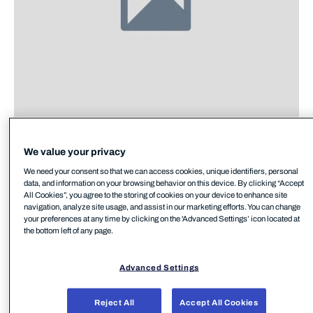
We value your privacy
We need your consent so that we can access cookies, unique identifiers, personal
data, and information on your browsing behavior on this device. By clicking “Accept
All Cookies”, you agree to the storing of cookies on your device to enhance site
navigation, analyze site usage, and assist in our marketing efforts. You can change
私たちは、お客様の
プライバ
your preferences at any time by clicking on the 'Advanced Settings’ icon located at
the bottom left of any page.
シーに関する権利
を尊重し、大
切にしています。
Advanced Settings
ただし、報酬のお支払い手続きを進めるにあた
Reject All
Accept All Cookies
り、特定の情報の提供をお願いする場合がござい