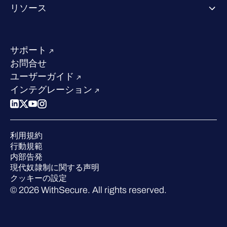
リソース
業界での評価／認定／お客様の声
当社のコンタクト先
リソースハブ
当社のリーダーシップ
成功事例
求人情報
サポート
W/Labs
サステナビリティ
お問合せ
ブログ
競合他社との比較
ユーザーガイド
ポッドキャスト
インテグレーション
イベント
ウェビナー
プレスルーム
利用規約
業界での 評価
行動規範
内部告発
現代奴隷制に関する声明
クッキーの設定
© 2026 WithSecure. All rights reserved.