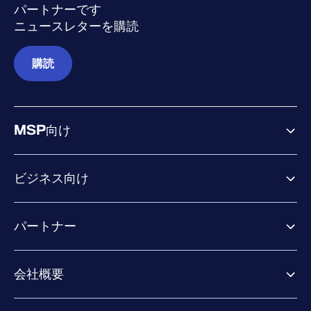
パートナーです
ニュースレターを購読
購読
MSP向け
ビジネス向け
ビジネス向け製品
パートナー
Exposure Management
Extended Detection & Response
パートナー向け製品
Co-Security Services
会社概要
パートナーの成功のためのサービス
Co-growth community
WithSecureについて