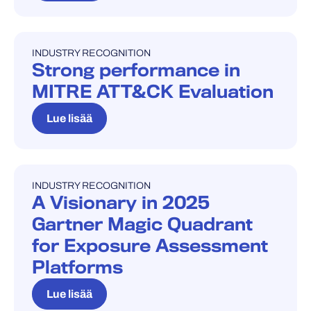
INDUSTRY RECOGNITION
INDUSTRY RECOGNITION
Strong performance in
MITRE ATT&CK Evaluation
Lue lisää
INDUSTRY RECOGNITION
INDUSTRY RECOGNITION
A Visionary in 2025
Gartner Magic Quadrant
for Exposure Assessment
Platforms
Lue lisää