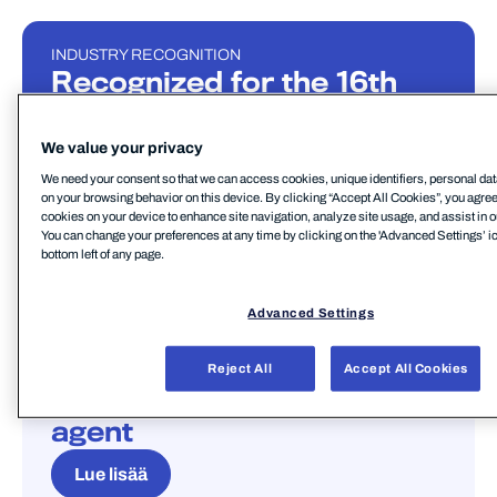
INDUSTRY RECOGNITION
INDUSTRY RECOGNITION
Recognized for the 16th
time in the 2026 Gartner
Magic Quadrant for
We value your privacy
Endpoint Protection
We need your consent so that we can access cookies, unique identifiers, personal dat
on your browsing behavior on this device. By clicking “Accept All Cookies”, you agree t
cookies on your device to enhance site navigation, analyze site usage, and assist in o
Lue lisää
You can change your preferences at any time by clicking on the 'Advanced Settings’ ic
bottom left of any page.
Advanced Settings
INDUSTRY RECOGNITION
INDUSTRY RECOGNITION
AI Excellence Award for
Reject All
Accept All Cookies
WithSecure’s intelligent
agent
Lue lisää