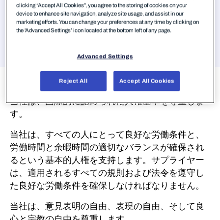
clicking “Accept All Cookies”, you agree to the storing of cookies on your
device to enhance site navigation, analyze site usage, and assist in our
ジャンプ
marketing efforts. You can change your preferences at any time by clicking on
the 'Advanced Settings’ icon located at the bottom left of any page.
Advanced Settings
人権
の保護
Reject All
Accept All Cookies
当社は、国際的に認められた人権基準を尊重しま
す。
当社は、すべての人にとって良好な労働条件と、
労働時間と余暇時間の適切なバランスが確保され
るという基本的人権を支持します。
サプライヤー
は、適用されるすべての規則および法令を遵守し
た良好な労働条件を確保しなければなりません。
当社は、意見表明の自由、表現の自由、そして良
心と宗教の自由を尊重します。