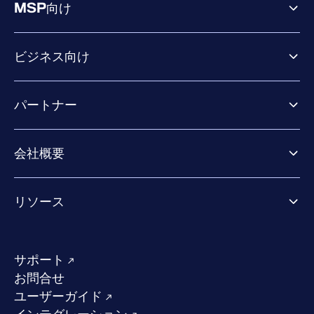
MSP向け
ビジネス向け
ビジネス向け製品
パートナー
Exposure Management
Extended Detection & Response
パートナー向け製品
Co-Security Services
会社概要
パートナーの成功のためのサービス
Co-growth community
WithSecureについて
リソース
業界での評価／認定／お客様の声
当社のコンタクト先
リソースハブ
当社のリーダーシップ
成功事例
求人情報
サポート
W/Labs
サステナビリティ
お問合せ
ブログ
競合他社との比較
ユーザーガイド
ポッドキャスト