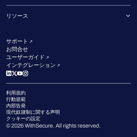
Co-growth community
WithSecureについて
リソース
業界での評価／認定／お客様の声
当社のコンタクト先
リソースハブ
当社のリーダーシップ
成功事例
求人情報
サポート
W/Labs
サステナビリティ
お問合せ
ブログ
競合他社との比較
ユーザーガイド
ポッドキャスト
インテグレーション
イベント
ウェビナー
プレスルーム
利用規約
業界での 評価
行動規範
内部告発
現代奴隷制に関する声明
クッキーの設定
© 2026 WithSecure. All rights reserved.