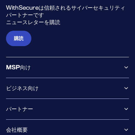
WithSecureは信頼されるサイバーセキュリティ
パートナーです
ニュースレターを購読
購読
MSP向け
ビジネス向け
ビジネス向け製品
パートナー
Exposure Management
Extended Detection & Response
パートナー向け製品
Co-Security Services
会社概要
パートナーの成功のためのサービス