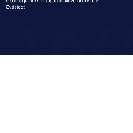
Orjuutta ja ihmiskauppaa koskeva lausunto
Evästeet