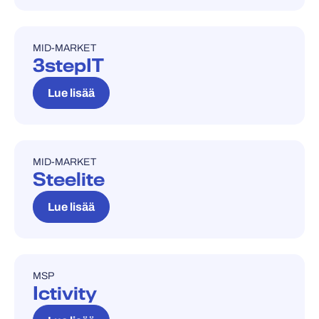
MID-MARKET
REFERENSSITARINA
3stepIT
Lue lisää
MID-MARKET
REFERENSSITARINA
Steelite
Lue lisää
MSP
REFERENSSITARINA
Ictivity