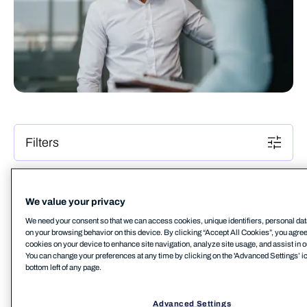
Filters
MID-MARKET
REFERENSSITARINA
We value your privacy
ADA Möbelwerke
We need your consent so that we can access cookies, unique identifiers, personal dat
on your browsing behavior on this device. By clicking “Accept All Cookies”, you agree t
Lue lisää
cookies on your device to enhance site navigation, analyze site usage, and assist in o
You can change your preferences at any time by clicking on the 'Advanced Settings’ ic
bottom left of any page.
Advanced Settings