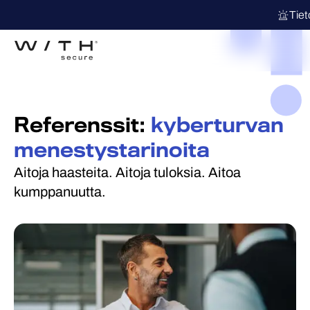
Tie
Referenssit:
kyberturvan
menestystarinoita
Aitoja haasteita. Aitoja tuloksia. Aitoa
kumppanuutta.