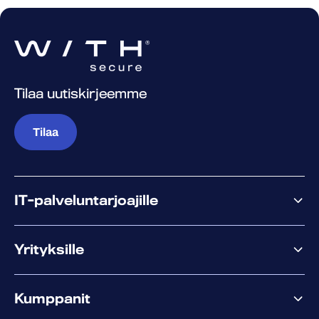
Tilaa uutiskirjeemme
Tilaa
IT-palveluntarjoajille
Miksi WithSecure?
Yrityksille
Elements
Kumppanit
XM