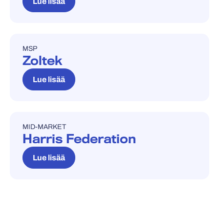
Lue lisää
MSP
REFERENSSITARINA
Zoltek
Lue lisää
MID-MARKET
REFERENSSITARINA
Harris Federation
Lue lisää