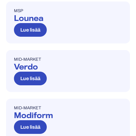
MSP
REFERENSSITARINA
Lounea
Lue lisää
MID-MARKET
REFERENSSITARINA
Verdo
Lue lisää
MID-MARKET
REFERENSSITARINA
Modiform
Lue lisää